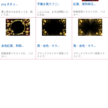
png ききょ...
手書き風ラフご...
紅葉、紫和柄玉...
夏に見かけるききょうを、描
こんにちは。まずは閲覧いた
和風背景イラストです。 ベク
いてみ...
だきあ...
ター...
金色紅葉、和柄...
黒・金色・キラ...
黒・金色・キラ...
和風背景イラストです。 ベク
ブラックフライデー背景イラ
ブラックフライデー背景イラ
ター...
ストで...
ストで...