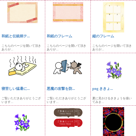
和紙と伝統柄テ...
和紙のフレーム
縦のフレーム
こちらのページを開いて頂き
こちらのページを開いて頂き
こちらのページを開いて頂き
ありが...
ありが...
ありが...
寝苦しい猛暑に...
悪魔の攻撃を防...
png ききょ...
ご覧いただきありがとうござ
ご覧いただきありがとうござ
夏に見かけるききょうを描い
います...
います...
てみま...