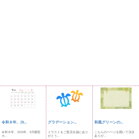
令和８年、20...
グラデーション...
和風グリーンの...
令和８年、2026年、9月横型
イラストをご覧頂き誠にあり
こちらのページを開いて頂き
カ...
がとう...
ありが...