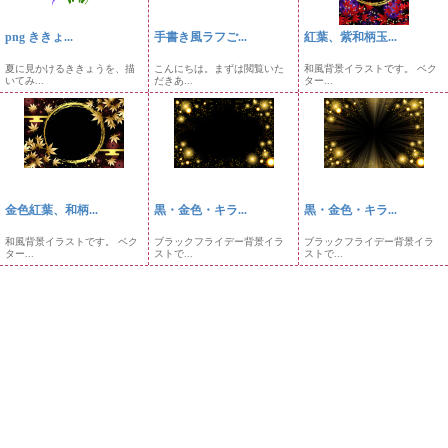
png ききょ...
手書き風ラフご...
紅葉、紫和柄玉...
夏に見かけるききょうを、描
こんにちは。まずは閲覧いた
和風背景イラストです。 ベク
いてみ...
だきあ...
ター...
金色紅葉、和柄...
黒・金色・キラ...
黒・金色・キラ...
和風背景イラストです。 ベク
ブラックフライデー背景イラ
ブラックフライデー背景イラ
ター...
ストで...
ストで...