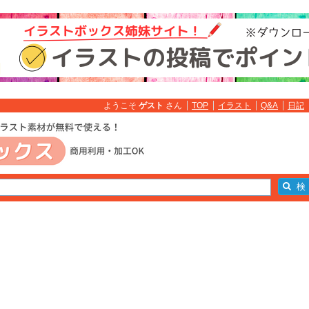
ようこそ
ゲスト
さん
TOP
イラスト
Q&A
日記