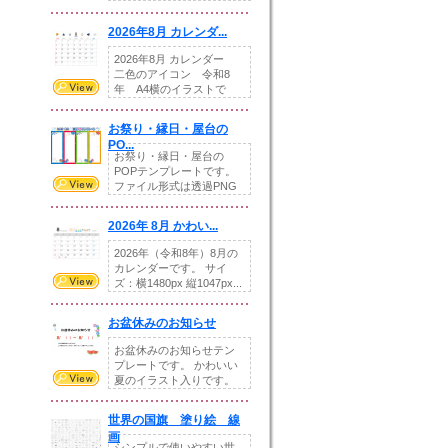
りの提...
2026年8月 カレンダ...
2026年8月 カレンダー
二色のアイコン 令和8
年 A4横のイラストで
す。8月をテ...
お祭り・縁日・屋台の
PO...
お祭り・縁日・屋台の
POPテンプレートです。
ファイル形式は透過PNG
です。---太め...
2026年 8月 かわい...
2026年（令和8年）8月の
カレンダーです。 サイ
ズ：横1480px 縦1047px...
お盆休みのお知らせ
お盆休みのお知らせテン
プレートです。 かわいい
夏のイラスト入りです。
休業日の日付けを...
世界の国旗 塗り絵 線
画
シンプルで使いやすい世