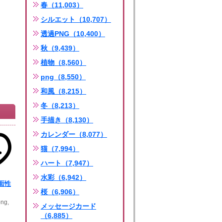
春（11,003）
シルエット（10,707）
透過PNG（10,400）
秋（9,439）
植物（8,560）
png（8,550）
和風（8,215）
冬（8,213）
手描き（8,130）
カレンダー（8,077）
猫（7,994）
ハート（7,947）
水彩（6,942）
面性
桜（6,906）
ng,
メッセージカード
（6,885）