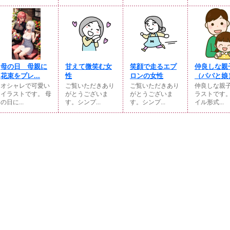
母の日 母親に
甘えて微笑む女
笑顔で走るエプ
仲良しな親
花束をプレ...
性
ロンの女性
（パパと娘
オシャレで可愛い
ご覧いただきあり
ご覧いただきあり
仲良しな親
イラストです。 母
がとうございま
がとうございま
ラストです
の日に...
す。シンプ...
す。シンプ...
イル形式...