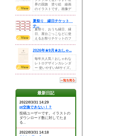
界の国旗 塗り絵 線画
のイラストです。画像デ
ータとEPSデータ...
夏祭り 縁日チケット
テ...
夏祭り、おうち縁日、縁
日、屋台ごっこなどに使
えるお祭りチケットのフ
ォーマットです。Z...
2026年★9月★おしゃ...
毎年大人気！おしゃれな
レトロデザインカレンダ
ー 使いやすいA4サイズ。
illust...
最新日記
2022/03/31 14:29
pt交換できない！？
投稿ユーザーです。イラストの
ダウンロード数に対してたま
る...
2022/03/31 14:18