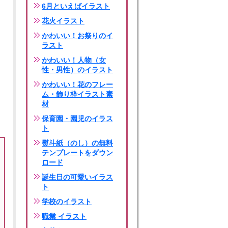
6月といえばイラスト
花火イラスト
かわいい！お祭りのイ
ラスト
かわいい！人物（女
性・男性）のイラスト
かわいい！花のフレー
ム・飾り枠イラスト素
材
保育園・園児のイラス
ト
熨斗紙（のし）の無料
テンプレートをダウン
ロード
誕生日の可愛いイラス
ト
学校のイラスト
職業 イラスト