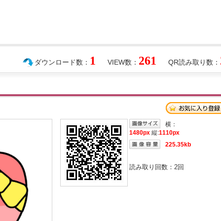
1
261
ダウンロード数：
VIEW数：
QR読み取り数：
横：
1480px
縦:
1110px
225.35kb
読み取り回数：
2
回