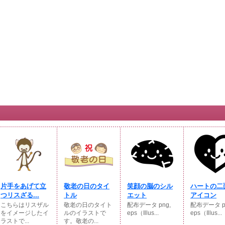
片手をあげて立
敬老の日のタイ
笑顔の脳のシル
ハートの二
つリスざる...
トル
エット
アイコン
こちらはリスザル
敬老の日のタイト
配布データ png,
配布データ p
をイメージしたイ
ルのイラストで
eps（Illus...
eps（Illus...
ラストで...
す。敬老の...