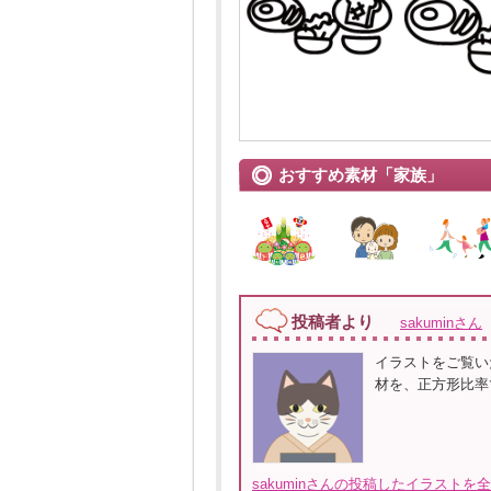
おすすめ素材「家族」
投稿者より
sakuminさん
イラストをご覧い
材を、正方形比率
sakuminさんの投稿したイラストを全