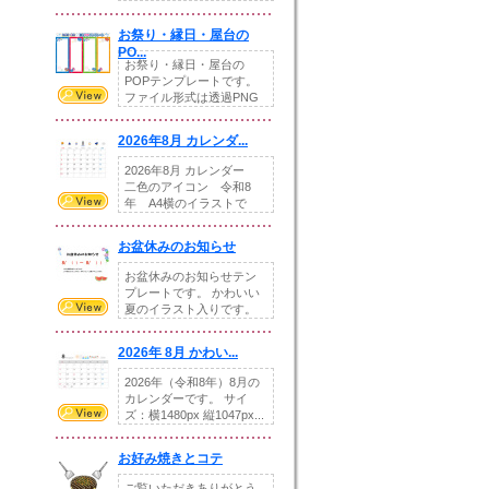
りの提...
お祭り・縁日・屋台の
PO...
お祭り・縁日・屋台の
POPテンプレートです。
ファイル形式は透過PNG
です。---太め...
2026年8月 カレンダ...
2026年8月 カレンダー
二色のアイコン 令和8
年 A4横のイラストで
す。8月をテ...
お盆休みのお知らせ
お盆休みのお知らせテン
プレートです。 かわいい
夏のイラスト入りです。
休業日の日付けを...
2026年 8月 かわい...
2026年（令和8年）8月の
カレンダーです。 サイ
ズ：横1480px 縦1047px...
お好み焼きとコテ
ご覧いただきありがとう