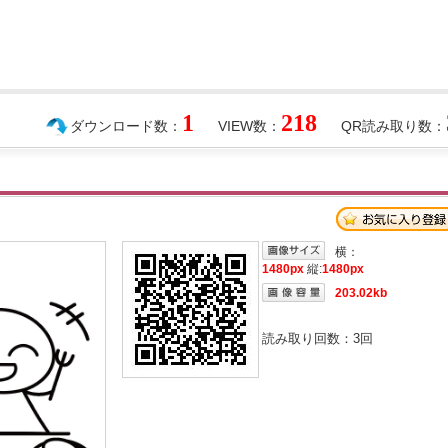
1
218
ダウンロード数：
VIEW数：
QR読み取り数：
横：
1480px
縦:
1480px
203.02kb
読み取り回数：
3
回