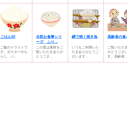
ごはん02
水彩お食事シリ
網で焼く焼き魚
高齢者の食
ーズ ふり...
ご飯のイラストで
この度は素材をご
いつもご利用いた
ご覧いただ
す。ポスターやち
覧いただきありが
だきありがとうご
がとうござ
らし、パ...
とうござ...
ざいます...
す。高齢者...