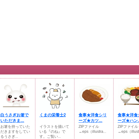
白うさぎお箸で
くまの栄養士2
食事★洋食シリ
食事★洋食
いただきま...
ーズ★カツ...
ーズ★ハン..
お箸を持っていた
イラストを描いて
ZIPファイル
ZIPファイル
だきますをしてい
いる『のね』で
→eps（illustra...
→eps（illustr
るうさぎ...
す。ご覧い...