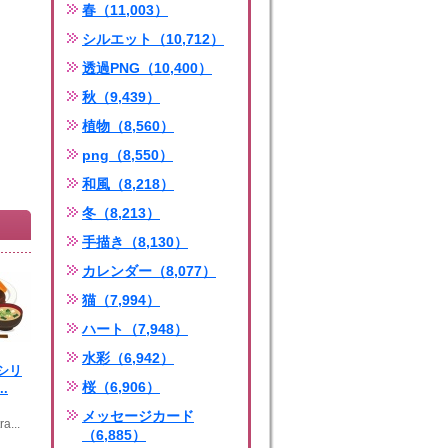
春（11,003）
シルエット（10,712）
透過PNG（10,400）
秋（9,439）
植物（8,560）
png（8,550）
和風（8,218）
冬（8,213）
手描き（8,130）
カレンダー（8,077）
猫（7,994）
ハート（7,948）
水彩（6,942）
シリ
桜（6,906）
.
メッセージカード
a...
（6,885）