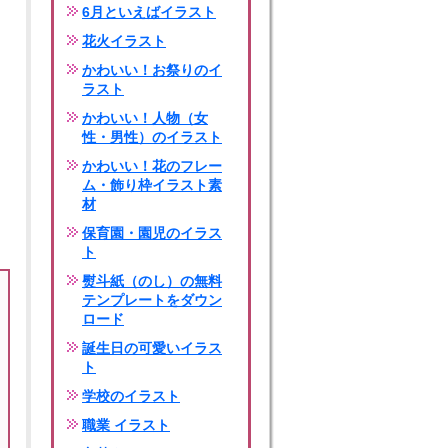
6月といえばイラスト
花火イラスト
かわいい！お祭りのイ
ラスト
かわいい！人物（女
性・男性）のイラスト
かわいい！花のフレー
ム・飾り枠イラスト素
材
保育園・園児のイラス
ト
熨斗紙（のし）の無料
テンプレートをダウン
ロード
誕生日の可愛いイラス
ト
学校のイラスト
職業 イラスト