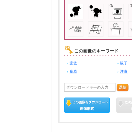
この画像のキーワード
家族
親子
食卓
洋食
送信