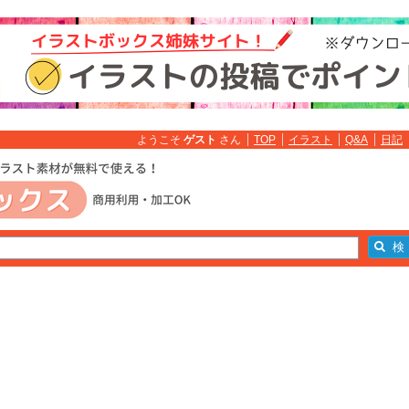
ようこそ
ゲスト
さん
TOP
イラスト
Q&A
日記