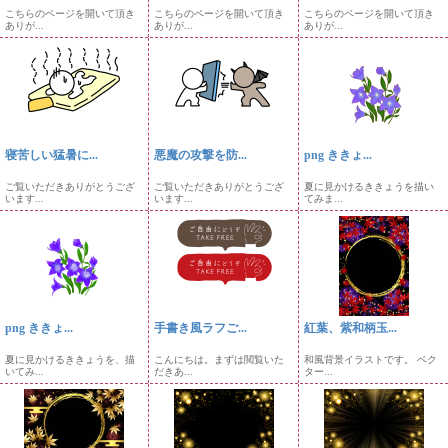
こちらのページを開いて頂き
こちらのページを開いて頂き
こちらのページを開いて頂き
ありが...
ありが...
ありが...
寝苦しい猛暑に...
悪魔の攻撃を防...
png ききょ...
ご覧いただきありがとうござ
ご覧いただきありがとうござ
夏に見かけるききょうを描い
います...
います...
てみま...
png ききょ...
手書き風ラフご...
紅葉、紫和柄玉...
夏に見かけるききょうを、描
こんにちは。まずは閲覧いた
和風背景イラストです。 ベク
いてみ...
だきあ...
ター...