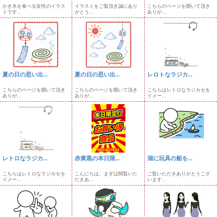
かき氷を食べる女性のイラス
イラストをご覧頂き誠にあり
こちらのページを開いて頂き
トです...
がとう...
ありが...
夏の日の思い出...
夏の日の思い出...
レロトなラジカ...
こちらのページを開いて頂き
こちらのページを開いて頂き
こちらはレトロなラジカセを
ありが...
ありが...
イメー...
レトロなラジカ...
赤黄黒の本日限...
湖に玩具の船を...
こちらはレトロなラジカセを
こんにちは。まずは閲覧いた
ご覧いただきありがとうござ
イメー...
だきあ...
います...