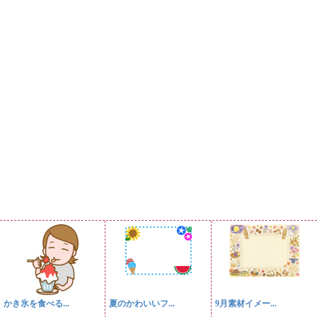
かき氷を食べる...
夏のかわいいフ...
9月素材イメー...