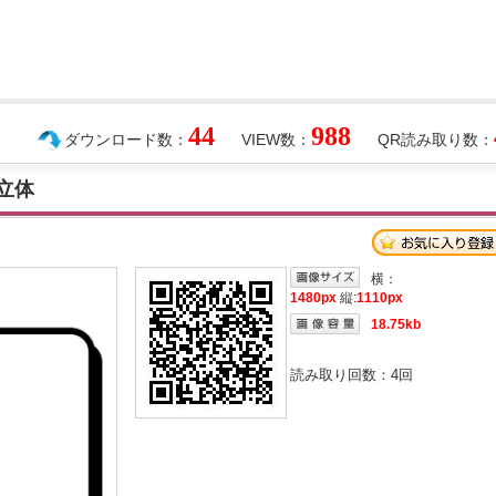
44
988
ダウンロード数：
VIEW数：
QR読み取り数：
立体
横：
1480px
縦:
1110px
18.75kb
読み取り回数：
4
回