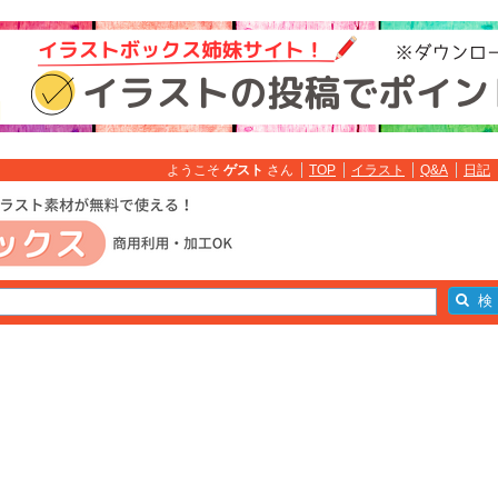
ようこそ
ゲスト
さん
TOP
イラスト
Q&A
日記