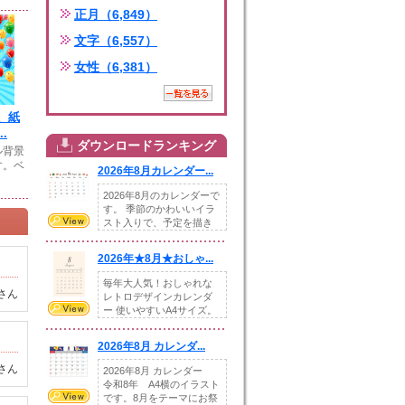
正月（6,849）
文字（6,557）
女性（6,381）
、紙
.
ダウンロードランキング
ル背景
す。ベ
2026年8月カレンダー...
2026年8月のカレンダーで
す。 季節のかわいいイラ
スト入りで、予定を描き
込めるスペ...
2026年★8月★おしゃ...
毎年大人気！おしゃれな
さん
レトロデザインカレンダ
ー 使いやすいA4サイズ。
illust...
2026年8月 カレンダ...
さん
2026年8月 カレンダー
令和8年 A4横のイラスト
です。8月をテーマにお祭