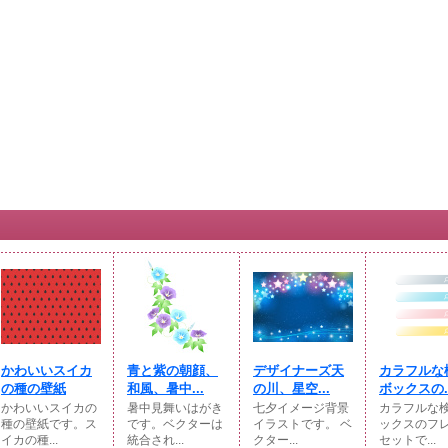
かわいいスイカ
青と紫の朝顔、
デザイナーズ天
カラフルな
の種の壁紙
和風、暑中...
の川、星空...
ボックスの..
かわいいスイカの
暑中見舞いはがき
七夕イメージ背景
カラフルな
種の壁紙です。ス
です。ベクターは
イラストです。 ベ
ックスのフ
イカの種...
統合され...
クター...
セットで...