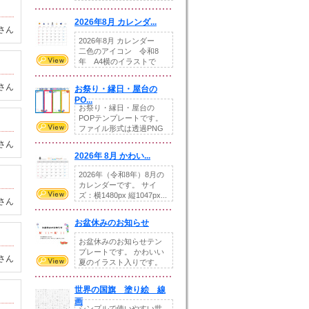
りの提...
2026年8月 カレンダ...
さん
2026年8月 カレンダー
二色のアイコン 令和8
年 A4横のイラストで
す。8月をテ...
さん
お祭り・縁日・屋台の
PO...
お祭り・縁日・屋台の
POPテンプレートです。
ファイル形式は透過PNG
です。---太め...
さん
2026年 8月 かわい...
2026年（令和8年）8月の
カレンダーです。 サイ
ズ：横1480px 縦1047px...
さん
お盆休みのお知らせ
お盆休みのお知らせテン
プレートです。 かわいい
さん
夏のイラスト入りです。
休業日の日付けを...
世界の国旗 塗り絵 線
画
シンプルで使いやすい世