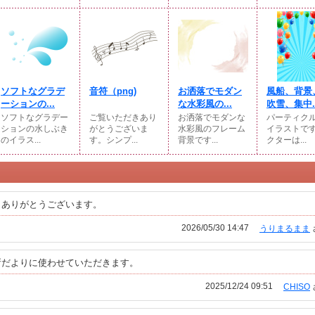
ソフトなグラデ
音符（png)
お洒落でモダン
風船、背景
ーションの...
な水彩風の...
吹雪、集中..
ソフトなグラデー
ご覧いただきあり
お洒落でモダンな
パーティク
ションの水しぶき
がとうございま
水彩風のフレーム
イラストで
のイラス...
す。シンプ...
背景です...
クターは...
。ありがとうございます。
2026/05/30 14:47
うりまるまま
所だよりに使わせていただきます。
2025/12/24 09:51
CHISO