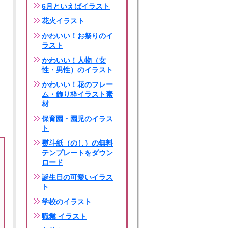
6月といえばイラスト
花火イラスト
かわいい！お祭りのイ
ラスト
かわいい！人物（女
性・男性）のイラスト
かわいい！花のフレー
ム・飾り枠イラスト素
材
保育園・園児のイラス
ト
熨斗紙（のし）の無料
テンプレートをダウン
ロード
誕生日の可愛いイラス
ト
学校のイラスト
職業 イラスト