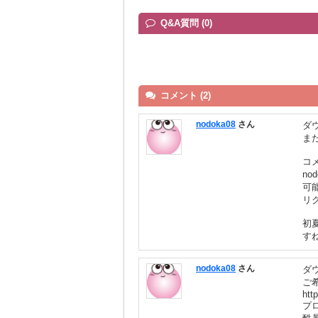
Q&A質問 (0)
コメント (2)
nodoka08
さん
ダ
ま
コ
n
可
リ
初
す
nodoka08
さん
ダ
ご
htt
プ