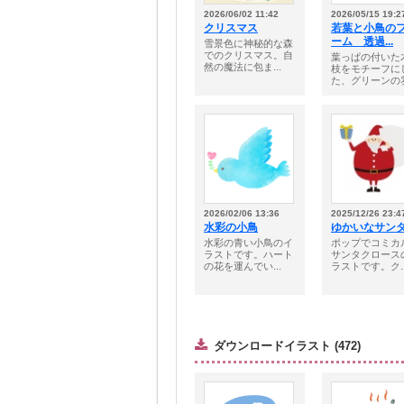
2026/06/02 11:42
2026/05/15 19:2
クリスマス
若葉と小鳥の
ーム 透過...
雪景色に神秘的な森
でのクリスマス。自
葉っぱの付いた
然の魔法に包ま...
枝をモチーフに
た、グリーンの雰.
2026/02/06 13:36
2025/12/26 23:4
水彩の小鳥
ゆかいなサンタ
水彩の青い小鳥のイ
ポップでコミカ
ラストです。ハート
サンタクロース
の花を運んでい...
ラストです。ク..
ダウンロードイラスト (472)