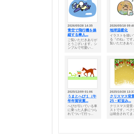
2026/05/28 14:35
2026/05/18 09:4
青空で飛行機を操
地球温暖化
縦する棒人...
イラストを描い
る『のね』です
ご覧いただきありが
覧いただきあり..
とうございます。シ
ンプルで可愛い...
2025/12/09 01:06
2025/10/28 13:3
うまとへび１（午
クリスマス背
年年賀状素...
25・町並み...
へびが引いている車
クリスマス背景
に乗った人参につら
ストです。ベク
れてついて行っ...
は統合されてま..