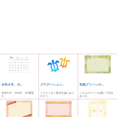
令和８年、20...
グラデーション...
和風グリーンの...
令和８年、2026年、9月横型
イラストをご覧頂き誠にあり
こちらのページを開いて頂き
カ...
がとう...
ありが...