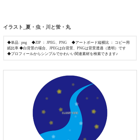
イラスト_夏・虫・川と蛍・丸
◆単品 : png ◆ZIP ： JPEG、PNG ◆アートボード縦横比 ： コピー用
紙比率 ◆白背景の場合、JPEGは白背景、PNGは背景透過（透明）です
◆プロフィールからシンプルでかわいい関連素材を検索できます♪