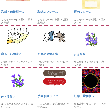
和紙と伝統柄テ...
和紙のフレーム
縦のフレーム
こちらのページを開いて頂き
こちらのページを開いて頂き
こちらのページを開いて頂き
ありが...
ありが...
ありが...
寝苦しい猛暑に...
悪魔の攻撃を防...
png ききょ...
ご覧いただきありがとうござ
ご覧いただきありがとうござ
夏に見かけるききょうを描い
います...
います...
てみま...
png ききょ...
手書き風ラフご...
紅葉、紫和柄玉...
夏に見かけるききょうを、描
こんにちは。まずは閲覧いた
和風背景イラストです。 ベク
いてみ...
だきあ...
ター...