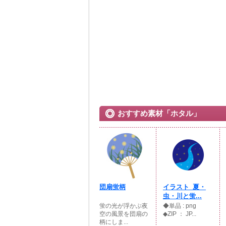
おすすめ素材「ホタル」
団扇蛍柄
イラスト_夏・
虫・川と蛍...
蛍の光が浮かぶ夜
◆単品 : png
空の風景を団扇の
◆ZIP ： JP...
柄にしま...