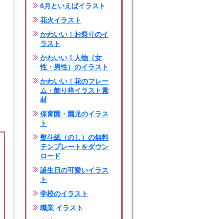
6月といえばイラスト
花火イラスト
かわいい！お祭りのイ
ラスト
かわいい！人物（女
性・男性）のイラスト
かわいい！花のフレー
ム・飾り枠イラスト素
材
保育園・園児のイラス
ト
熨斗紙（のし）の無料
テンプレートをダウン
ロード
誕生日の可愛いイラス
ト
学校のイラスト
職業 イラスト