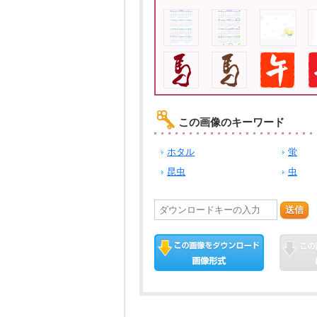
この画像のキーワード
ホタル
蛍
昆虫
虫
送信