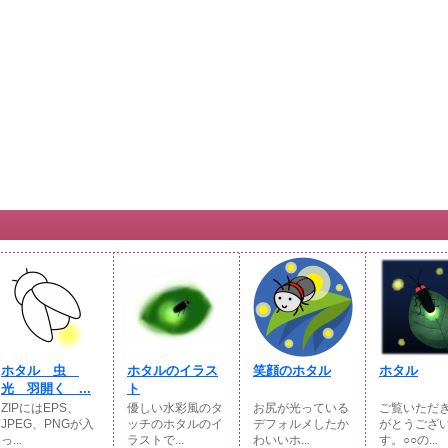
ホタル 虫
ホタルのイラス
笑顔のホタル
ホタル
光 羽開く ...
ト
ZIPにはEPS、
優しい水彩風のタ
お尻が光っている
ご覧いただ
JPEG、PNGが入
ッチのホタルのイ
デフォルメしたか
がとうござ
っ...
ラストで...
わいいホ...
す。○○の...