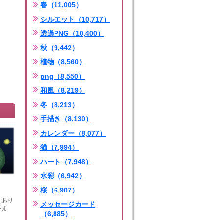
春（11,005）
シルエット（10,717）
透過PNG（10,400）
秋（9,442）
植物（8,560）
png（8,550）
和風（8,219）
冬（8,213）
手描き（8,130）
カレンダー（8,077）
猫（7,994）
ハート（7,948）
水彩（6,942）
桜（6,907）
きあり
メッセージカード
いま
（6,885）