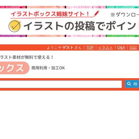
ようこそ
ゲスト
さん
TOP
イラスト
Q&A
日記