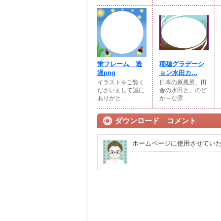
蛍フレーム 透
稲穂グラデーシ
過png
ョン水田カ...
イラストをご覧く
日本の原風景、田
ださいまして誠に
舎の水田と、のど
ありがと...
か～な雰...
ダウンロード コメント
ホームページに使用させてい