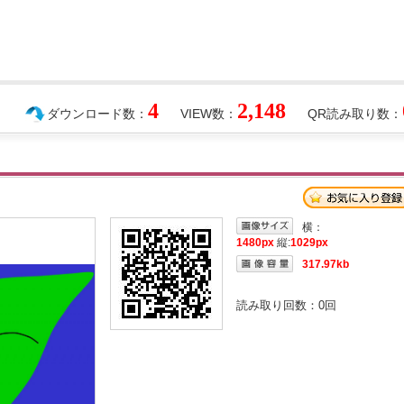
4
2,148
ダウンロード数：
VIEW数：
QR読み取り数：
横：
1480px
縦:
1029px
317.97kb
読み取り回数：
0
回