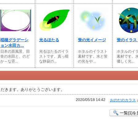
稲穂グラデーシ
光るほたる
蛍の光イメージ
蛍のイラス
ョン水田カ...
日本の原風景、田
光るほたるのイラ
ホタルのイラスト
ホタルのイ
舎の水田と、のど
ストです。真っ暗
素材です。水と蛍
素材です。
か～な雰...
な静寂の...
の光をや...
優しく光...
ただきます。ありがとうございます。
2020/05/18 14:42
おのだのカラス
一覧(1)