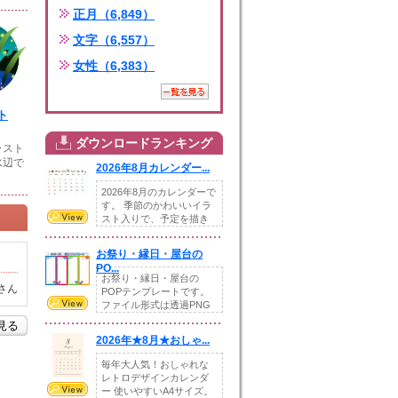
正月（6,849）
文字（6,557）
女性（6,383）
ト
ダウンロードランキング
ラスト
水辺で
2026年8月カレンダー...
2026年8月のカレンダーで
す。 季節のかわいいイラ
スト入りで、予定を描き
込めるスペ...
お祭り・縁日・屋台の
PO...
お祭り・縁日・屋台の
さん
POPテンプレートです。
ファイル形式は透過PNG
です。---太め...
を見る
2026年★8月★おしゃ...
毎年大人気！おしゃれな
レトロデザインカレンダ
ー 使いやすいA4サイズ。