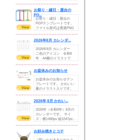
りの提...
お祭り・縁日・屋台の
PO...
お祭り・縁日・屋台の
POPテンプレートです。
ファイル形式は透過PNG
です。---太め...
2026年8月 カレンダ...
2026年8月 カレンダー
二色のアイコン 令和8
年 A4横のイラストで
す。8月をテ...
お盆休みのお知らせ
お盆休みのお知らせテン
プレートです。 かわいい
夏のイラスト入りです。
休業日の日付けを...
2026年 8月 かわい...
2026年（令和8年）8月の
カレンダーです。 サイ
ズ：横1480px 縦1047px...
お好み焼きとコテ
ご覧いただきありがとう