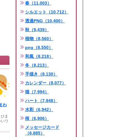
春（11,003）
シルエット（10,712）
透過PNG（10,400）
秋（9,439）
植物（8,560）
png（8,550）
和風（8,218）
冬（8,213）
手描き（8,130）
カレンダー（8,077）
猫（7,994）
ハート（7,948）
まわ
水彩（6,942）
とひま
桜（6,906）
いいワ
メッセージカード
（6,885）