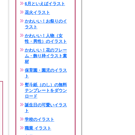
6月といえばイラスト
花火イラスト
かわいい！お祭りのイ
ラスト
かわいい！人物（女
性・男性）のイラスト
かわいい！花のフレー
ム・飾り枠イラスト素
材
保育園・園児のイラス
ト
熨斗紙（のし）の無料
テンプレートをダウン
ロード
誕生日の可愛いイラス
ト
学校のイラスト
職業 イラスト