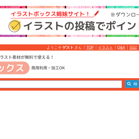
ようこそ
ゲスト
さん
TOP
イラスト
Q&A
日記