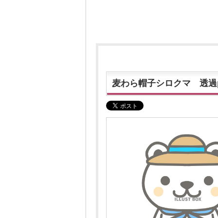
麦わら帽子シロクマ 透過p