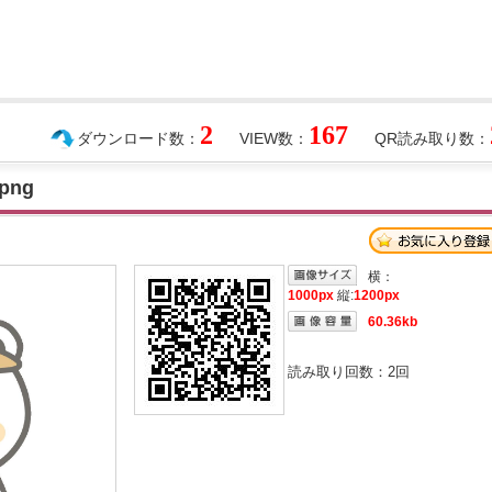
2
167
ダウンロード数：
VIEW数：
QR読み取り数：
ng
横：
1000px
縦:
1200px
60.36kb
読み取り回数：
2
回