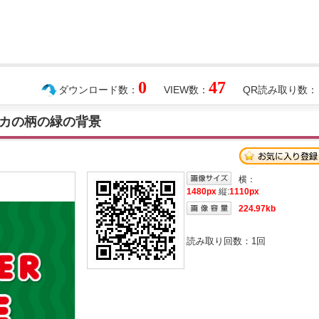
0
47
ダウンロード数：
VIEW数：
QR読み取り数：
カの柄の緑の背景
横：
1480px
縦:
1110px
224.97kb
読み取り回数：
1
回