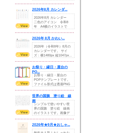
りの提...
2026年8月 カレンダ...
2026年8月 カレンダー
二色のアイコン 令和8
年 A4横のイラストで
す。8月をテ...
2026年 8月 かわい...
2026年（令和8年）8月の
カレンダーです。 サイ
ズ：横1480px 縦1047px...
お祭り・縁日・屋台の
PO...
お祭り・縁日・屋台の
POPテンプレートです。
ファイル形式は透過PNG
です。---太め...
世界の国旗 塗り絵 線
画
シンプルで使いやすい世
界の国旗 塗り絵 線画
のイラストです。画像デ
ータとEPSデータ...
2026年★9月★おしゃ...
毎年大人気！おしゃれな