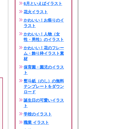
6月といえばイラスト
花火イラスト
かわいい！お祭りのイ
ラスト
かわいい！人物（女
性・男性）のイラスト
かわいい！花のフレー
ム・飾り枠イラスト素
材
保育園・園児のイラス
ト
熨斗紙（のし）の無料
テンプレートをダウン
ロード
誕生日の可愛いイラス
ト
学校のイラスト
職業 イラスト