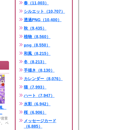
春（11,003）
シルエット（10,707）
透過PNG（10,400）
秋（9,435）
植物（8,560）
png（8,550）
和風（8,215）
冬（8,213）
手描き（8,130）
カレンダー（8,076）
猫（7,993）
ハート（7,947）
水彩（6,942）
風、
桜（6,906）
.
ジ背景
メッセージカード
。 ベ
（6,885）