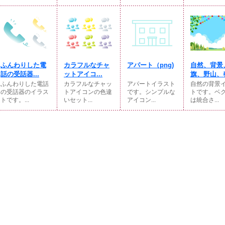
ふんわりした電
カラフルなチャ
アパート（png)
自然、背景
話の受話器...
ットアイコ...
旗、野山、春
ふんわりした電話
カラフルなチャッ
アパートイラスト
自然の背景
の受話器のイラス
トアイコンの色違
です。シンプルな
トです。ベ
トです。...
いセット...
アイコン...
は統合さ...