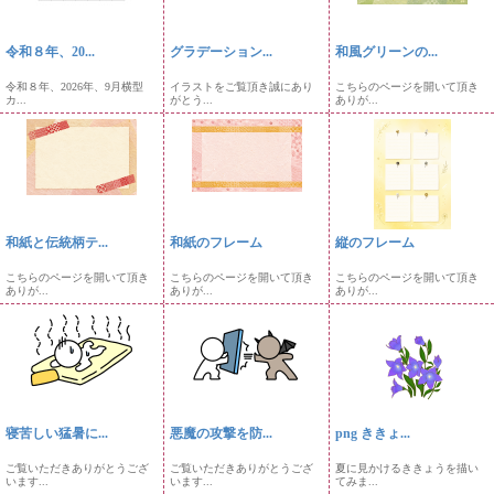
令和８年、20...
グラデーション...
和風グリーンの...
令和８年、2026年、9月横型
イラストをご覧頂き誠にあり
こちらのページを開いて頂き
カ...
がとう...
ありが...
和紙と伝統柄テ...
和紙のフレーム
縦のフレーム
こちらのページを開いて頂き
こちらのページを開いて頂き
こちらのページを開いて頂き
ありが...
ありが...
ありが...
寝苦しい猛暑に...
悪魔の攻撃を防...
png ききょ...
ご覧いただきありがとうござ
ご覧いただきありがとうござ
夏に見かけるききょうを描い
います...
います...
てみま...