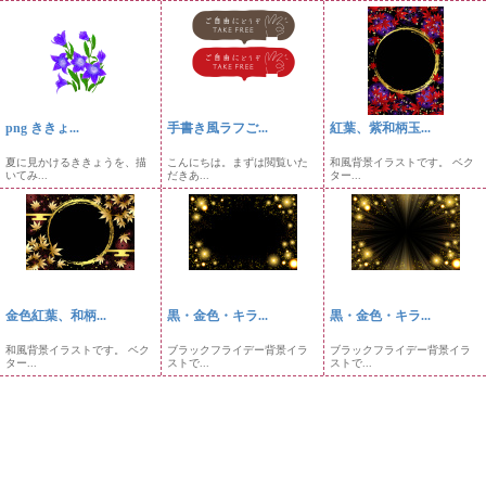
png ききょ...
手書き風ラフご...
紅葉、紫和柄玉...
夏に見かけるききょうを、描
こんにちは。まずは閲覧いた
和風背景イラストです。 ベク
いてみ...
だきあ...
ター...
金色紅葉、和柄...
黒・金色・キラ...
黒・金色・キラ...
和風背景イラストです。 ベク
ブラックフライデー背景イラ
ブラックフライデー背景イラ
ター...
ストで...
ストで...