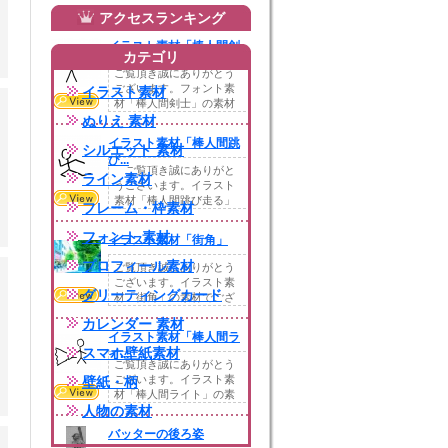
アクセスランキング
イラスト素材「棒人間剣
カテゴリ
士...
ご覧頂き誠にありがとう
ございます。フォント素
イラスト素材
材「棒人間剣士」の素材
でございます。今回...
ぬりえ 素材
イラスト素材「棒人間跳
シルエット 素材
び...
ご覧頂き誠にありがと
ライン素材
うございます。イラスト
素材「棒人間跳び走る」
フレーム・枠素材
の素材でございます...
フォント 素材
イラスト素材「街角」
プロフィール素材
ご覧頂き誠にありがとう
ございます。イラスト素
グリーティングカード
材「街角」の素材でござ
います。気にってい...
カレンダー 素材
イラスト素材「棒人間ラ
スマホ壁紙素材
イ...
ご覧頂き誠にありがとう
ございます。イラスト素
壁紙・柄
材「棒人間ライト」の素
人物の素材
材でございます。今...
バッターの後ろ姿