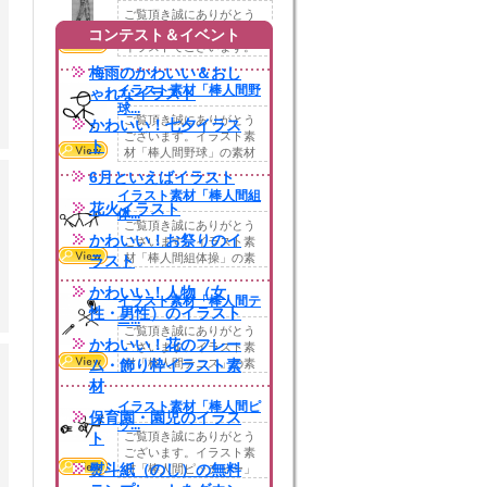
ご覧頂き誠にありがとう
ございます。バッターの
コンテスト＆イベント
イラストでございます。
今回も鉛筆にて描か...
梅雨のかわいい＆おし
イラスト素材「棒人間野
ゃれなイラスト
球...
ご覧頂き誠にありがとう
かわいい！七夕イラス
ございます。イラスト素
ト
材「棒人間野球」の素材
でございます。今回...
6月といえばイラスト
イラスト素材「棒人間組
花火イラスト
体...
ご覧頂き誠にありがとう
かわいい！お祭りのイ
ございます。イラスト素
材「棒人間組体操」の素
ラスト
材でございます。今...
かわいい！人物（女
イラスト素材「棒人間テ
性・男性）のイラスト
ニ...
ご覧頂き誠にありがとう
かわいい！花のフレー
ございます。イラスト素
ム・飾り枠イラスト素
材「棒人間テニス」の素
材でございます。今...
材
イラスト素材「棒人間ピ
保育園・園児のイラス
ッ...
ト
ご覧頂き誠にありがとう
ございます。イラスト素
熨斗紙（のし）の無料
材「棒人間ピッチャー」
の素材でございます...