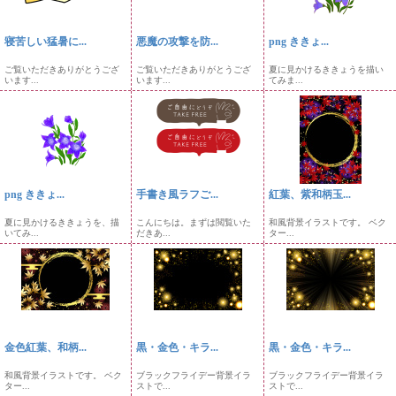
寝苦しい猛暑に...
悪魔の攻撃を防...
png ききょ...
ご覧いただきありがとうござ
ご覧いただきありがとうござ
夏に見かけるききょうを描い
います...
います...
てみま...
png ききょ...
手書き風ラフご...
紅葉、紫和柄玉...
夏に見かけるききょうを、描
こんにちは。まずは閲覧いた
和風背景イラストです。 ベク
いてみ...
だきあ...
ター...
金色紅葉、和柄...
黒・金色・キラ...
黒・金色・キラ...
和風背景イラストです。 ベク
ブラックフライデー背景イラ
ブラックフライデー背景イラ
ター...
ストで...
ストで...