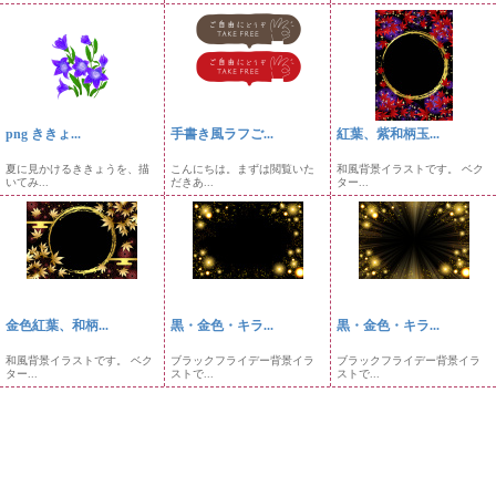
png ききょ...
手書き風ラフご...
紅葉、紫和柄玉...
夏に見かけるききょうを、描
こんにちは。まずは閲覧いた
和風背景イラストです。 ベク
いてみ...
だきあ...
ター...
金色紅葉、和柄...
黒・金色・キラ...
黒・金色・キラ...
和風背景イラストです。 ベク
ブラックフライデー背景イラ
ブラックフライデー背景イラ
ター...
ストで...
ストで...