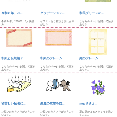
令和８年、20...
グラデーション...
和風グリーンの...
令和８年、2026年、9月横型
イラストをご覧頂き誠にあり
こちらのページを開いて頂き
カ...
がとう...
ありが...
和紙と伝統柄テ...
和紙のフレーム
縦のフレーム
こちらのページを開いて頂き
こちらのページを開いて頂き
こちらのページを開いて頂き
ありが...
ありが...
ありが...
寝苦しい猛暑に...
悪魔の攻撃を防...
png ききょ...
ご覧いただきありがとうござ
ご覧いただきありがとうござ
夏に見かけるききょうを描い
います...
います...
てみま...