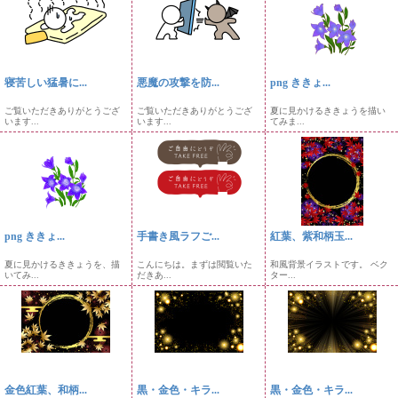
寝苦しい猛暑に...
悪魔の攻撃を防...
png ききょ...
ご覧いただきありがとうござ
ご覧いただきありがとうござ
夏に見かけるききょうを描い
います...
います...
てみま...
png ききょ...
手書き風ラフご...
紅葉、紫和柄玉...
夏に見かけるききょうを、描
こんにちは。まずは閲覧いた
和風背景イラストです。 ベク
いてみ...
だきあ...
ター...
金色紅葉、和柄...
黒・金色・キラ...
黒・金色・キラ...