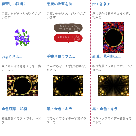
寝苦しい猛暑に...
悪魔の攻撃を防...
png ききょ...
ご覧いただきありがとうござ
ご覧いただきありがとうござ
夏に見かけるききょうを描い
います...
います...
てみま...
png ききょ...
手書き風ラフご...
紅葉、紫和柄玉...
夏に見かけるききょうを、描
こんにちは。まずは閲覧いた
和風背景イラストです。 ベク
いてみ...
だきあ...
ター...
金色紅葉、和柄...
黒・金色・キラ...
黒・金色・キラ...
和風背景イラストです。 ベク
ブラックフライデー背景イラ
ブラックフライデー背景イラ
ター...
ストで...
ストで...