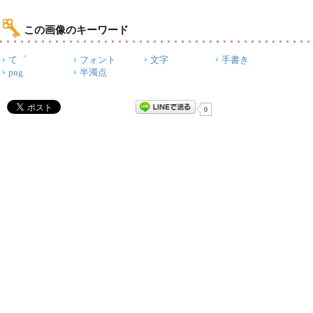
この画像のキーワード
て゜
フォント
文字
手書き
png
半濁点
0