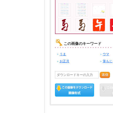
この画像のキーワード
うま
ウマ
お正月
筆もじ
送信