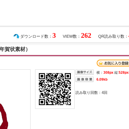
3
262
ダウンロード数：
VIEW数：
QR読み取り数：
年賀状素材）
横：
308px
縦:
528px
6.09kb
読み取り回数：
4
回