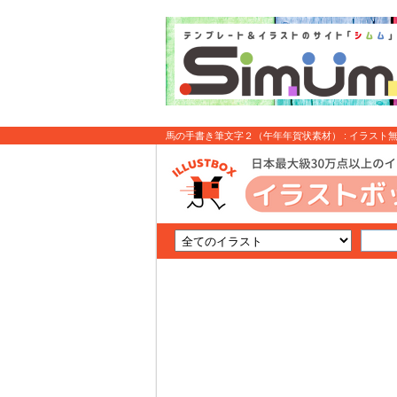
馬の手書き筆文字２（午年年賀状素材） : イラスト