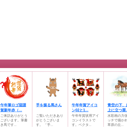
午年筆ロゴ迎謹
手を振る馬さん
午年年賀アイコ
青空の下、
賀新年赤（...
ン02と1...
上に立つ栗..
ご来訪ありがとう
ご覧いただきあり
午年年賀状用アイ
水彩画の力
ございます。筆書
がとうございま
コンイラストで
ッチで描か
き馬です...
す。 「手...
す。ベクタ...
草原の丘...