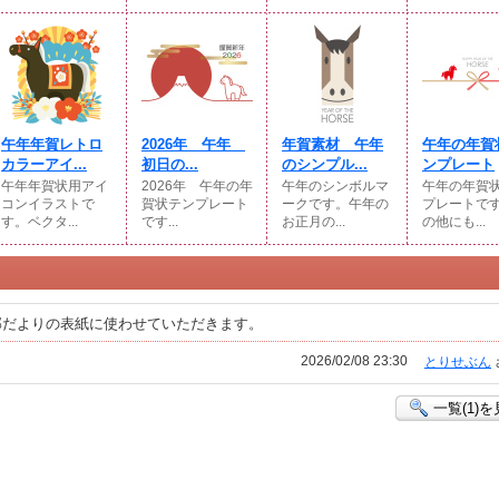
午年年賀レトロ
2026年 午年
年賀素材 午年
午年の年賀
カラーアイ...
初日の...
のシンプル...
ンプレート
午年年賀状用アイ
2026年 午年の年
午年のシンボルマ
午年の年賀
コンイラストで
賀状テンプレート
ークです。午年の
プレートで
す。ベクタ...
です...
お正月の...
の他にも...
部だよりの表紙に使わせていただきます。
2026/02/08 23:30
とりせぶん
一覧(1)