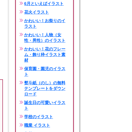
6月といえばイラスト
花火イラスト
かわいい！お祭りのイ
ラスト
かわいい！人物（女
性・男性）のイラスト
かわいい！花のフレー
ム・飾り枠イラスト素
材
保育園・園児のイラス
ト
熨斗紙（のし）の無料
テンプレートをダウン
ロード
誕生日の可愛いイラス
ト
学校のイラスト
職業 イラスト