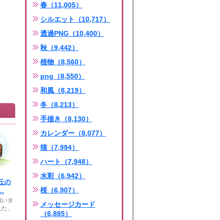
春（11,005）
シルエット（10,717）
透過PNG（10,400）
秋（9,442）
植物（8,560）
png（8,550）
和風（8,219）
冬（8,213）
手描き（8,130）
カレンダー（8,077）
猫（7,994）
ハート（7,948）
水彩（6,942）
丘の
桜（6,907）
.
強いタ
メッセージカード
れた、
（6,885）