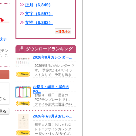
正月（6,849）
文字（6,557）
女性（6,383）
状テ
ダウンロードランキング
状テン
す。こ
2026年8月カレンダー...
2026年8月のカレンダーで
す。 季節のかわいいイラ
スト入りで、予定を描き
込めるスペ...
お祭り・縁日・屋台の
PO...
お祭り・縁日・屋台の
さん
POPテンプレートです。
ファイル形式は透過PNG
です。---太め...
を見る
2026年★8月★おしゃ...
毎年大人気！おしゃれな
レトロデザインカレンダ
ー 使いやすいA4サイズ。