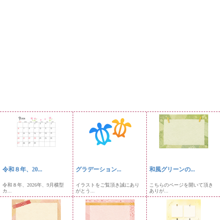
令和８年、20...
グラデーション...
和風グリーンの...
令和８年、2026年、9月横型
イラストをご覧頂き誠にあり
こちらのページを開いて頂き
カ...
がとう...
ありが...