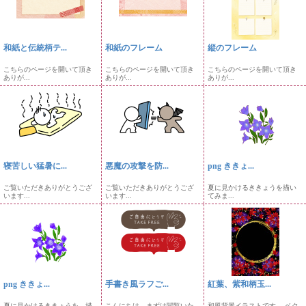
和紙と伝統柄テ...
和紙のフレーム
縦のフレーム
こちらのページを開いて頂き
こちらのページを開いて頂き
こちらのページを開いて頂き
ありが...
ありが...
ありが...
寝苦しい猛暑に...
悪魔の攻撃を防...
png ききょ...
ご覧いただきありがとうござ
ご覧いただきありがとうござ
夏に見かけるききょうを描い
います...
います...
てみま...
png ききょ...
手書き風ラフご...
紅葉、紫和柄玉...
夏に見かけるききょうを、描
こんにちは。まずは閲覧いた
和風背景イラストです。 ベク