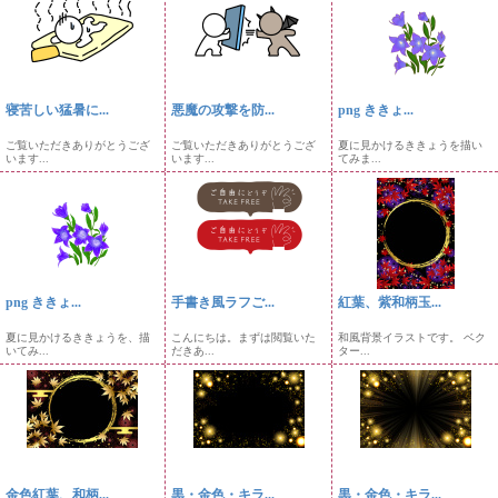
寝苦しい猛暑に...
悪魔の攻撃を防...
png ききょ...
ご覧いただきありがとうござ
ご覧いただきありがとうござ
夏に見かけるききょうを描い
います...
います...
てみま...
png ききょ...
手書き風ラフご...
紅葉、紫和柄玉...
夏に見かけるききょうを、描
こんにちは。まずは閲覧いた
和風背景イラストです。 ベク
いてみ...
だきあ...
ター...
金色紅葉、和柄...
黒・金色・キラ...
黒・金色・キラ...