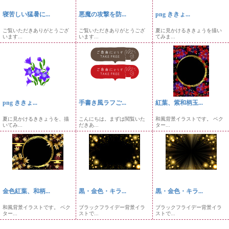
寝苦しい猛暑に...
悪魔の攻撃を防...
png ききょ...
ご覧いただきありがとうござ
ご覧いただきありがとうござ
夏に見かけるききょうを描い
います...
います...
てみま...
png ききょ...
手書き風ラフご...
紅葉、紫和柄玉...
夏に見かけるききょうを、描
こんにちは。まずは閲覧いた
和風背景イラストです。 ベク
いてみ...
だきあ...
ター...
金色紅葉、和柄...
黒・金色・キラ...
黒・金色・キラ...
和風背景イラストです。 ベク
ブラックフライデー背景イラ
ブラックフライデー背景イラ
ター...
ストで...
ストで...