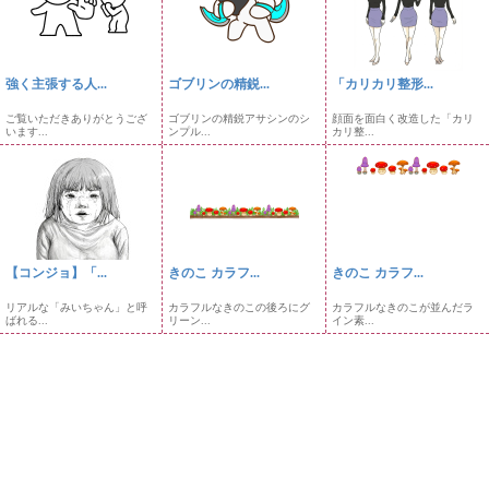
強く主張する人...
ゴブリンの精鋭...
「カリカリ整形...
ご覧いただきありがとうござ
ゴブリンの精鋭アサシンのシ
顔面を面白く改造した「カリ
います...
ンプル...
カリ整...
【コンジョ】「...
きのこ カラフ...
きのこ カラフ...
リアルな「みいちゃん」と呼
カラフルなきのこの後ろにグ
カラフルなきのこが並んだラ
ばれる...
リーン...
イン素...