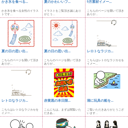
かき氷を食べる...
夏のかわいいフ...
9月素材イメー...
かき氷を食べる女性のイラス
イラストをご覧頂き誠にあり
こちらのページを開いて頂き
トです...
がとう...
ありが...
夏の日の思い出...
夏の日の思い出...
レロトなラジカ...
こちらのページを開いて頂き
こちらのページを開いて頂き
こちらはレトロなラジカセを
ありが...
ありが...
イメー...
レトロなラジカ...
赤黄黒の本日限...
湖に玩具の船を...
こちらはレトロなラジカセを
こんにちは。まずは閲覧いた
ご覧いただきありがとうござ
イメー...
だきあ...
います...