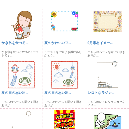
かき氷を食べる...
夏のかわいいフ...
9月素材イメー...
かき氷を食べる女性のイラス
イラストをご覧頂き誠にあり
こちらのページを開いて頂き
トです...
がとう...
ありが...
夏の日の思い出...
夏の日の思い出...
レロトなラジカ...
こちらのページを開いて頂き
こちらのページを開いて頂き
こちらはレトロなラジカセを
ありが...
ありが...
イメー...