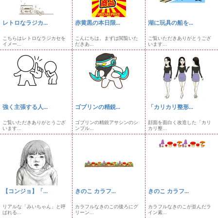
レトロなラジカ...
赤黄黒の本日限...
湖に玩具の船を...
こちらはレトロなラジカセを
こんにちは。まずは閲覧いた
ご覧いただきありがとうござ
イメー...
だきあ...
います...
強く主張する人...
ゴブリンの精鋭...
「カリカリ整形...
ご覧いただきありがとうござ
ゴブリンの精鋭アサシンのシ
顔面を面白く改造した「カリ
います...
ンプル...
カリ整...
【コンジョ】「...
きのこ カラフ...
きのこ カラフ...
リアルな「みいちゃん」と呼
カラフルなきのこの後ろにグ
カラフルなきのこが並んだラ
ばれる...
リーン...
イン素...