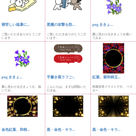
寝苦しい猛暑に...
悪魔の攻撃を防...
png ききょ...
ご覧いただきありがとうござ
ご覧いただきありがとうござ
夏に見かけるききょうを描い
います...
います...
てみま...
png ききょ...
手書き風ラフご...
紅葉、紫和柄玉...
夏に見かけるききょうを、描
こんにちは。まずは閲覧いた
和風背景イラストです。 ベク
いてみ...
だきあ...
ター...
金色紅葉、和柄...
黒・金色・キラ...
黒・金色・キラ...