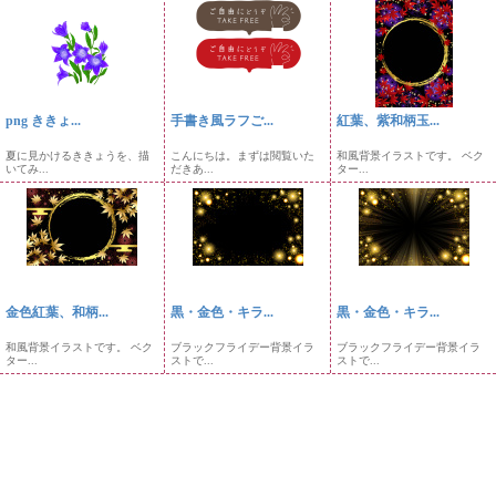
png ききょ...
手書き風ラフご...
紅葉、紫和柄玉...
夏に見かけるききょうを、描
こんにちは。まずは閲覧いた
和風背景イラストです。 ベク
いてみ...
だきあ...
ター...
金色紅葉、和柄...
黒・金色・キラ...
黒・金色・キラ...
和風背景イラストです。 ベク
ブラックフライデー背景イラ
ブラックフライデー背景イラ
ター...
ストで...
ストで...