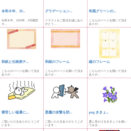
令和８年、20...
グラデーション...
和風グリーンの...
令和８年、2026年、9月横型
イラストをご覧頂き誠にあり
こちらのページを開いて頂き
カ...
がとう...
ありが...
和紙と伝統柄テ...
和紙のフレーム
縦のフレーム
こちらのページを開いて頂き
こちらのページを開いて頂き
こちらのページを開いて頂き
ありが...
ありが...
ありが...
寝苦しい猛暑に...
悪魔の攻撃を防...
png ききょ...
ご覧いただきありがとうござ
ご覧いただきありがとうござ
夏に見かけるききょうを描い
います...
います...
てみま...