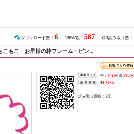
6
587
ダウンロード数：
VIEW数：
QR読み取り数：
もこもこ お星様の枠フレーム・ピン...
横：
842px
縦:
595px
48.70kb
読み取り回数：
2
回