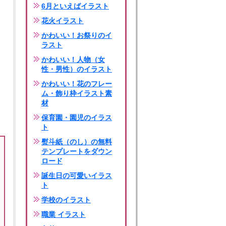
6月といえばイラスト
花火イラスト
かわいい！お祭りのイ
ラスト
かわいい！人物（女
性・男性）のイラスト
かわいい！花のフレー
ム・飾り枠イラスト素
材
保育園・園児のイラス
ト
熨斗紙（のし）の無料
テンプレートをダウン
ロード
誕生日の可愛いイラス
ト
学校のイラスト
職業 イラスト