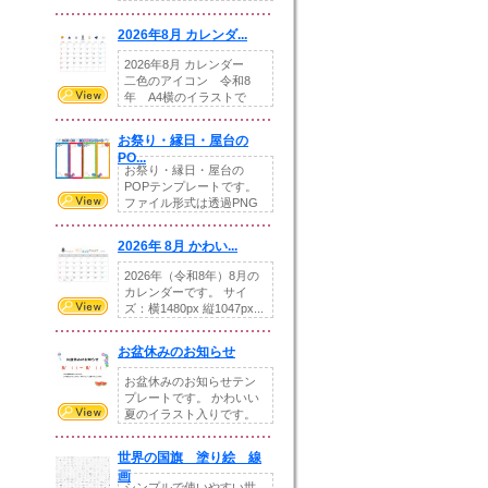
りの提...
2026年8月 カレンダ...
2026年8月 カレンダー
二色のアイコン 令和8
年 A4横のイラストで
す。8月をテ...
お祭り・縁日・屋台の
PO...
お祭り・縁日・屋台の
POPテンプレートです。
ファイル形式は透過PNG
です。---太め...
2026年 8月 かわい...
2026年（令和8年）8月の
カレンダーです。 サイ
ズ：横1480px 縦1047px...
お盆休みのお知らせ
お盆休みのお知らせテン
プレートです。 かわいい
夏のイラスト入りです。
休業日の日付けを...
世界の国旗 塗り絵 線
画
シンプルで使いやすい世