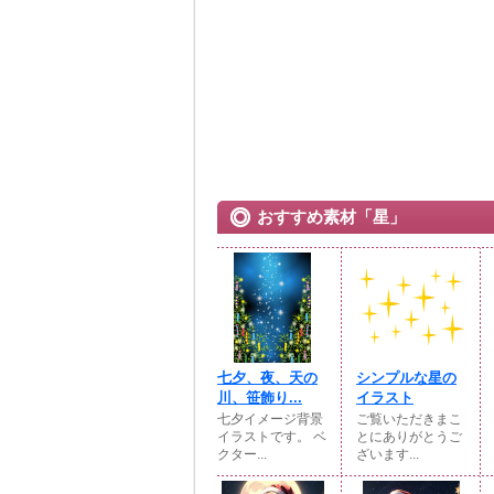
おすすめ素材「星」
七夕、夜、天の
シンプルな星の
川、笹飾り...
イラスト
七夕イメージ背景
ご覧いただきまこ
イラストです。 ベ
とにありがとうご
クター...
ざいます...