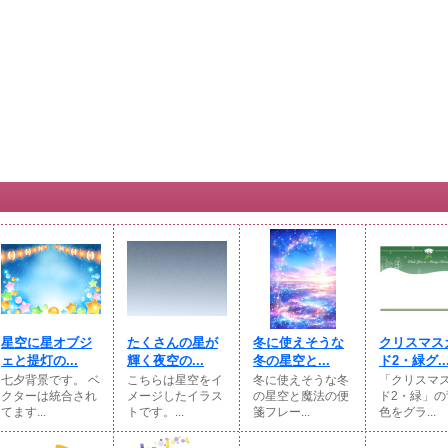
星空に星オブジ
たくさんの星が
冬に使えそうな
クリスマス
ェと提灯の...
輝く夜空の...
冬の星空と...
ド2・緑グ..
七夕背景です。 ベ
こちらは星空をイ
冬に使えそうな冬
「クリスマ
クターは統合され
メージしたイラス
の星空と魔法の便
ド2・緑」の
てます...
トです。...
箋フレー...
色をグラ...