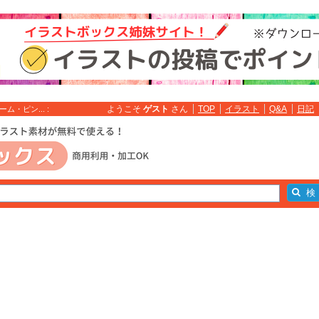
ようこそ
ゲスト
さん
TOP
イラスト
Q&A
日記
・ピン... :