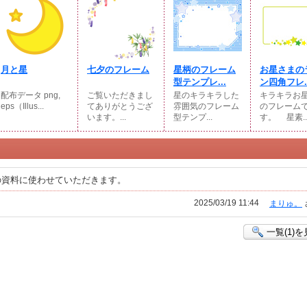
月と星
七夕のフレーム
星柄のフレーム
お星さまの
型テンプレ...
ン四角フレ..
配布データ png,
ご覧いただきまし
星のキラキラした
キラキラお
eps（Illus...
てありがとうござ
雰囲気のフレーム
のフレーム
います。...
型テンプ...
す。 星素..
の資料に使わせていただきます。
2025/03/19 11:44
まりゅ。
一覧(1)