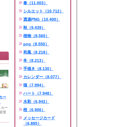
春（11,003）
シルエット（10,712）
透過PNG（10,400）
秋（9,439）
植物（8,560）
png（8,550）
和風（8,218）
冬（8,213）
手描き（8,130）
カレンダー（8,077）
猫（7,994）
ハート（7,948）
カー
水彩（6,942）
.
スカー
桜（6,906）
背景
メッセージカード
（6,885）