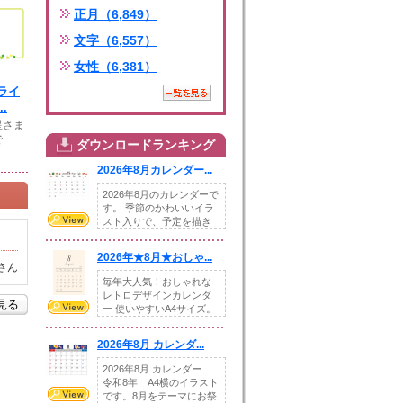
正月（6,849）
文字（6,557）
女性（6,381）
ライ
.
星さま
で
ダウンロードランキング
.
2026年8月カレンダー...
2026年8月のカレンダーで
す。 季節のかわいいイラ
スト入りで、予定を描き
込めるスペ...
2026年★8月★おしゃ...
さん
毎年大人気！おしゃれな
レトロデザインカレンダ
を見る
ー 使いやすいA4サイズ。
illust...
2026年8月 カレンダ...
2026年8月 カレンダー
令和8年 A4横のイラスト
です。8月をテーマにお祭