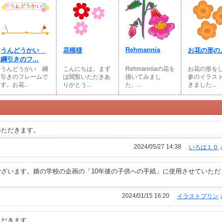
Rehmannia
うんどうかい
花模様
お花の形の
綱引きのフ...
うんどうかい 綱
こんにちは。まず
Rehmanniaの花を
お花の形を
引きのフレームで
は閲覧いただきあ
描いてみまし
参のイラス
す。お花...
りがとう...
た。...
きました...
いただきます。
2024/05/27 14:38
いろは１０
ざいます。娘の学校の企画の「10年後の子供への手紙」に使用させていただ
2024/01/15 16:20
イラストプリン
ただきます。