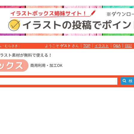
ようこそ
ゲスト
さん
TOP
イラスト
Q&A
日記
・むらさき :