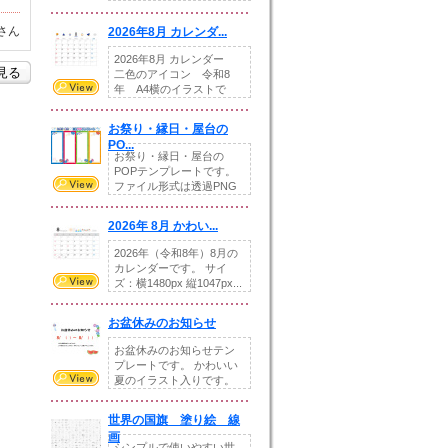
りの提...
さん
2026年8月 カレンダ...
2026年8月 カレンダー
を見る
二色のアイコン 令和8
年 A4横のイラストで
す。8月をテ...
お祭り・縁日・屋台の
PO...
お祭り・縁日・屋台の
POPテンプレートです。
ファイル形式は透過PNG
です。---太め...
2026年 8月 かわい...
2026年（令和8年）8月の
カレンダーです。 サイ
ズ：横1480px 縦1047px...
お盆休みのお知らせ
お盆休みのお知らせテン
プレートです。 かわいい
夏のイラスト入りです。
休業日の日付けを...
世界の国旗 塗り絵 線
画
シンプルで使いやすい世