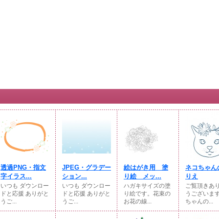
透過PNG・指文
JPEG・グラデー
絵はがき用 塗
ネコちゃん
字イラス...
ション...
り絵 メッ...
りえ
いつも ダウンロー
いつも ダウンロー
ハガキサイズの塗
ご覧頂きあ
ドと応援 ありがと
ドと応援 ありがと
り絵です。花束の
うございま
うご...
うご...
お花の線...
ちゃんの...