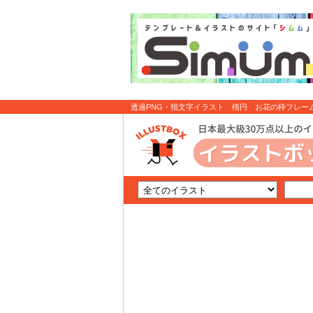
透過PNG・指文字イラスト 楕円 お花の枠フレーム
イラスト無料