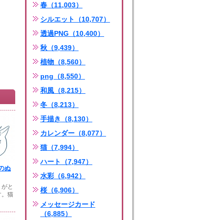
春（11,003）
シルエット（10,707）
透過PNG（10,400）
秋（9,439）
植物（8,560）
png（8,550）
和風（8,215）
冬（8,213）
手描き（8,130）
カレンダー（8,077）
猫（7,994）
ハート（7,947）
のぬ
水彩（6,942）
りがと
桜（6,906）
す。猫
メッセージカード
（6,885）