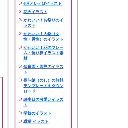
6月といえばイラスト
花火イラスト
かわいい！お祭りのイ
ラスト
かわいい！人物（女
性・男性）のイラスト
かわいい！花のフレー
ム・飾り枠イラスト素
材
保育園・園児のイラス
ト
熨斗紙（のし）の無料
テンプレートをダウン
ロード
誕生日の可愛いイラス
ト
学校のイラスト
職業 イラスト