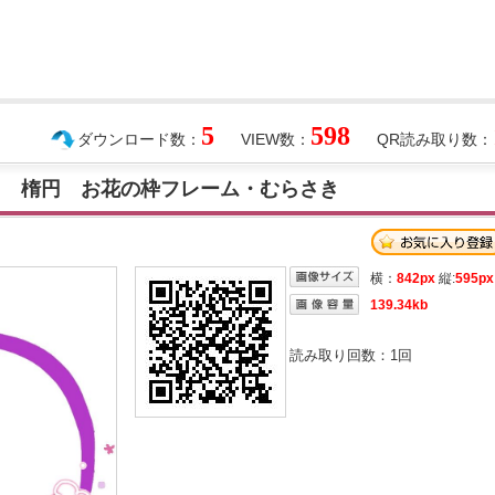
5
598
ダウンロード数：
VIEW数：
QR読み取り数：
ト 楕円 お花の枠フレーム・むらさき
横：
842px
縦:
595px
139.34kb
読み取り回数：
1
回