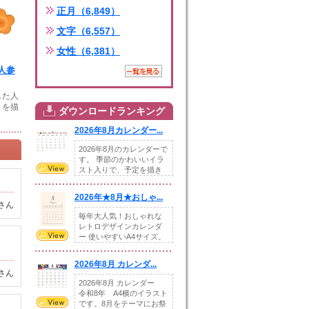
正月（6,849）
文字（6,557）
女性（6,381）
人参
した人
トを描
ダウンロードランキング
2026年8月カレンダー...
2026年8月のカレンダーで
す。 季節のかわいいイラ
スト入りで、予定を描き
込めるスペ...
2026年★8月★おしゃ...
さん
毎年大人気！おしゃれな
レトロデザインカレンダ
ー 使いやすいA4サイズ。
illust...
2026年8月 カレンダ...
さん
2026年8月 カレンダー
令和8年 A4横のイラスト
です。8月をテーマにお祭