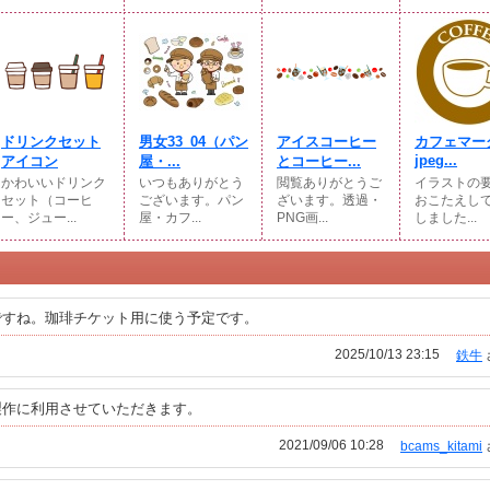
ドリンクセット
男女33_04（パン
アイスコーヒー
カフェマー
jpeg...
アイコン
屋・...
とコーヒー...
かわいいドリンク
いつもありがとう
閲覧ありがとうご
イラストの
セット（コーヒ
ございます。パン
ざいます。透過・
おこたえし
ー、ジュー...
屋・カフ...
PNG画...
しました...
ですね。珈琲チケット用に使う予定です。
2025/10/13 23:15
鉄牛
製作に利用させていただきます。
2021/09/06 10:28
bcams_kitami