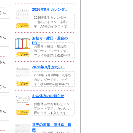
りの提...
2026年8月 カレンダ...
さん
2026年8月 カレンダー
二色のアイコン 令和8
年 A4横のイラストで
す。8月をテ...
さん
お祭り・縁日・屋台の
PO...
お祭り・縁日・屋台の
POPテンプレートです。
ファイル形式は透過PNG
です。---太め...
さん
2026年 8月 かわい...
2026年（令和8年）8月の
カレンダーです。 サイ
ズ：横1480px 縦1047px...
さん
お盆休みのお知らせ
お盆休みのお知らせテン
プレートです。 かわいい
さん
夏のイラスト入りです。
休業日の日付けを...
世界の国旗 塗り絵 線
画
シンプルで使いやすい世