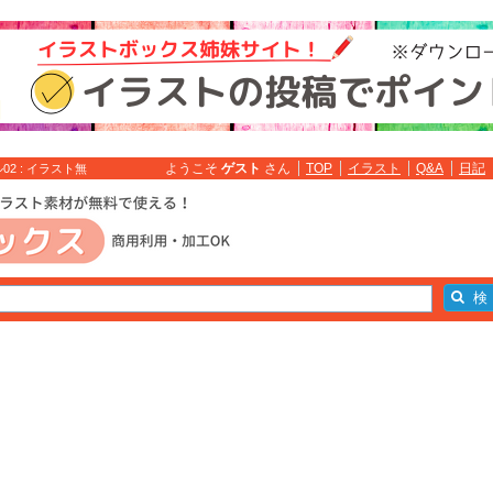
ようこそ
ゲスト
さん
TOP
イラスト
Q&A
日記
 : イラスト無