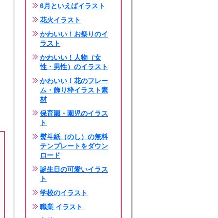
6月といえばイラスト
花火イラスト
かわいい！お祭りのイ
ラスト
かわいい！人物（女
性・男性）のイラスト
かわいい！花のフレー
ム・飾り枠イラスト素
材
保育園・園児のイラス
ト
熨斗紙（のし）の無料
テンプレートをダウン
ロード
誕生日の可愛いイラス
ト
学校のイラスト
職業 イラスト