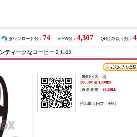
74
4,307
4
ダウンロード数：
VIEW数：
QR読み取り数：
ンティークなコーヒーミル02
横：
1000px
縦:
1000px
72.69kb
読み取り回数：
44
回