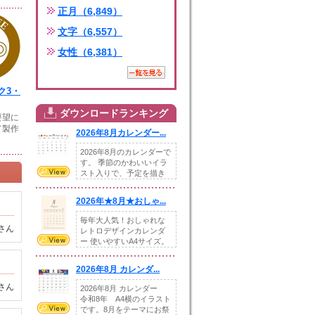
正月（6,849）
文字（6,557）
女性（6,381）
ク3・
ダウンロードランキング
要望に
て製作
2026年8月カレンダー...
2026年8月のカレンダーで
す。 季節のかわいいイラ
スト入りで、予定を描き
込めるスペ...
2026年★8月★おしゃ...
毎年大人気！おしゃれな
さん
レトロデザインカレンダ
ー 使いやすいA4サイズ。
illust...
2026年8月 カレンダ...
さん
2026年8月 カレンダー
令和8年 A4横のイラスト
です。8月をテーマにお祭