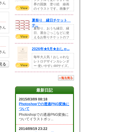
さん
界の国旗 塗り絵 線画
のイラストです。画像デ
ータとEPSデータ...
夏祭り 縁日チケット
テ...
さん
夏祭り、おうち縁日、縁
日、屋台ごっこなどに使
えるお祭りチケットのフ
ォーマットです。Z...
2026年★9月★おしゃ...
さん
毎年大人気！おしゃれな
レトロデザインカレンダ
を見る
ー 使いやすいA4サイズ。
illust...
最新日記
2015/03/09 08:18
Photoshopでの透過PNG変換に
ついて
Photoshopでの透過PNG変換に
ついてイラストボッ...
2014/09/19 23:22