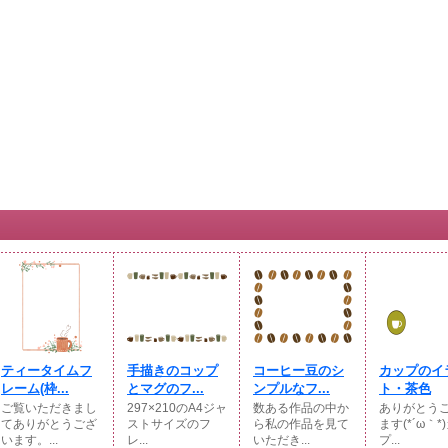
ティータイムフ
手描きのコップ
コーヒー豆のシ
カップのイ
レーム(枠...
とマグのフ...
ンプルなフ...
ト・茶色
ご覧いただきまし
297×210のA4ジャ
数ある作品の中か
ありがとう
てありがとうござ
ストサイズのフ
ら私の作品を見て
ます(*´ω｀*
います。...
レ...
いただき...
プ...