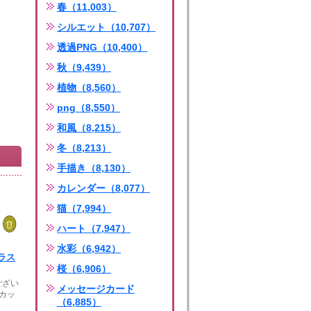
春（11,003）
シルエット（10,707）
透過PNG（10,400）
秋（9,439）
植物（8,560）
png（8,550）
和風（8,215）
冬（8,213）
手描き（8,130）
カレンダー（8,077）
猫（7,994）
ハート（7,947）
水彩（6,942）
ラス
桜（6,906）
ござい
メッセージカード
)カッ
（6,885）