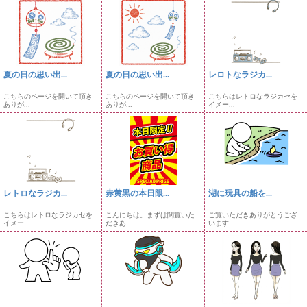
夏の日の思い出...
夏の日の思い出...
レロトなラジカ...
こちらのページを開いて頂き
こちらのページを開いて頂き
こちらはレトロなラジカセを
ありが...
ありが...
イメー...
レトロなラジカ...
赤黄黒の本日限...
湖に玩具の船を...
こちらはレトロなラジカセを
こんにちは。まずは閲覧いた
ご覧いただきありがとうござ
イメー...
だきあ...
います...