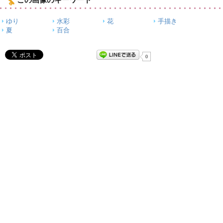
この画像のキーワード
ゆり
水彩
花
手描き
夏
百合
0