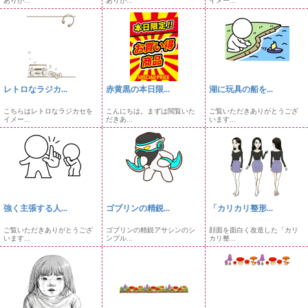
ありが...
ありが...
イメー...
レトロなラジカ...
赤黄黒の本日限...
湖に玩具の船を...
こちらはレトロなラジカセを
こんにちは。まずは閲覧いた
ご覧いただきありがとうござ
イメー...
だきあ...
います...
強く主張する人...
ゴブリンの精鋭...
「カリカリ整形...
ご覧いただきありがとうござ
ゴブリンの精鋭アサシンのシ
顔面を面白く改造した「カリ
います...
ンプル...
カリ整...