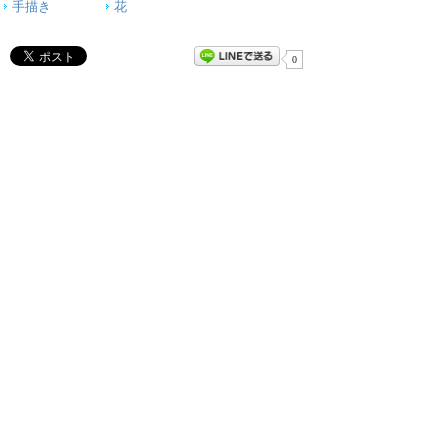
手描き
花
0