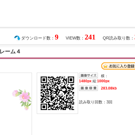
9
241
ダウンロード数：
VIEW数：
QR読み取り数：
レーム４
横：
1480px
縦:
1000px
283.08kb
読み取り回数：
3
回