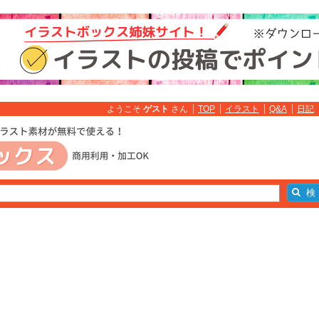
ようこそ
ゲスト
さん
TOP
イラスト
Q&A
日記