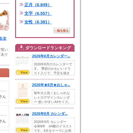
正月（6,849）
文字（6,557）
女性（6,381）
る女
ダウンロードランキング
ご覧い
てあり
2026年8月カレンダー...
2026年8月のカレンダーで
す。 季節のかわいいイラ
スト入りで、予定を描き
込めるスペ...
2026年★8月★おしゃ...
毎年大人気！おしゃれな
さん
レトロデザインカレンダ
ー 使いやすいA4サイズ。
illust...
2026年8月 カレンダ...
さん
2026年8月 カレンダー
令和8年 A4横のイラスト
です。8月をテーマにお祭