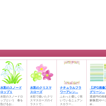
水彩のスノード
水彩のクリスマ
ナチュラルフラ
【JPG画像
ロップ１
スローズ
ワーアレン...
グリーン...
水彩のスノードロ
水彩で描いたクリ
ふわっと優しく咲
透過PNG画
ップという 春を
スマスローズのイ
いているニュアン
解像度)やベ
告げるお...
ラストで...
スカラー...
ai...