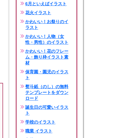
6月といえばイラスト
花火イラスト
かわいい！お祭りのイ
ラスト
かわいい！人物（女
性・男性）のイラスト
かわいい！花のフレー
ム・飾り枠イラスト素
材
保育園・園児のイラス
ト
熨斗紙（のし）の無料
テンプレートをダウン
ロード
誕生日の可愛いイラス
ト
学校のイラスト
職業 イラスト