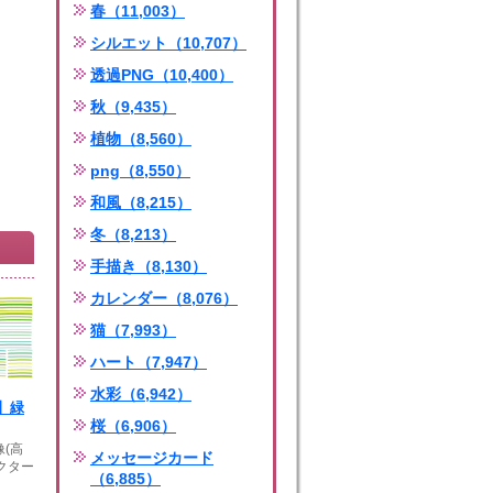
春（11,003）
シルエット（10,707）
透過PNG（10,400）
秋（9,435）
植物（8,560）
png（8,550）
和風（8,215）
冬（8,213）
手描き（8,130）
カレンダー（8,076）
猫（7,993）
ハート（7,947）
水彩（6,942）
】緑
桜（6,906）
像(高
メッセージカード
クター
（6,885）