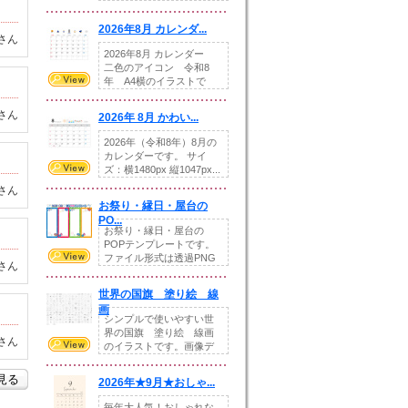
りの提...
2026年8月 カレンダ...
さん
2026年8月 カレンダー
二色のアイコン 令和8
年 A4横のイラストで
す。8月をテ...
さん
2026年 8月 かわい...
2026年（令和8年）8月の
カレンダーです。 サイ
ズ：横1480px 縦1047px...
さん
お祭り・縁日・屋台の
PO...
お祭り・縁日・屋台の
POPテンプレートです。
ファイル形式は透過PNG
さん
です。---太め...
世界の国旗 塗り絵 線
画
シンプルで使いやすい世
界の国旗 塗り絵 線画
さん
のイラストです。画像デ
ータとEPSデータ...
を見る
2026年★9月★おしゃ...
毎年大人気！おしゃれな