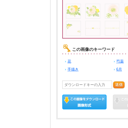
この画像のキーワード
花
芍薬
手描き
6月
送信