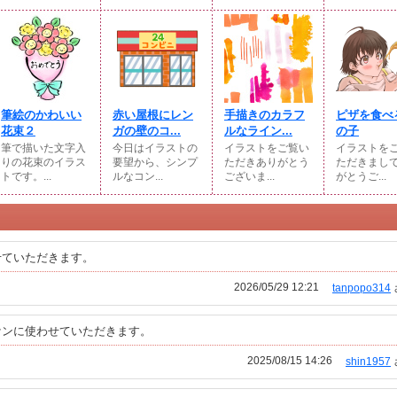
筆絵のかわいい
赤い屋根にレン
手描きのカラフ
ピザを食べ
花束２
ガの壁のコ...
ルなライン...
の子
筆で描いた文字入
今日はイラストの
イラストをご覧い
イラストを
りの花束のイラス
要望から、シンプ
ただきありがとう
ただきまし
トです。...
ルなコン...
ございま...
がとうご...
せていただきます。
2026/05/29 12:21
tanpopo314
ケンに使わせていただきます。
2025/08/15 14:26
shin1957