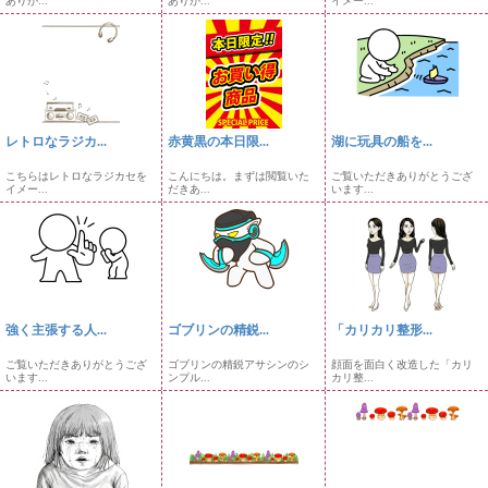
ありが...
ありが...
イメー...
レトロなラジカ...
赤黄黒の本日限...
湖に玩具の船を...
こちらはレトロなラジカセを
こんにちは。まずは閲覧いた
ご覧いただきありがとうござ
イメー...
だきあ...
います...
強く主張する人...
ゴブリンの精鋭...
「カリカリ整形...
ご覧いただきありがとうござ
ゴブリンの精鋭アサシンのシ
顔面を面白く改造した「カリ
います...
ンプル...
カリ整...