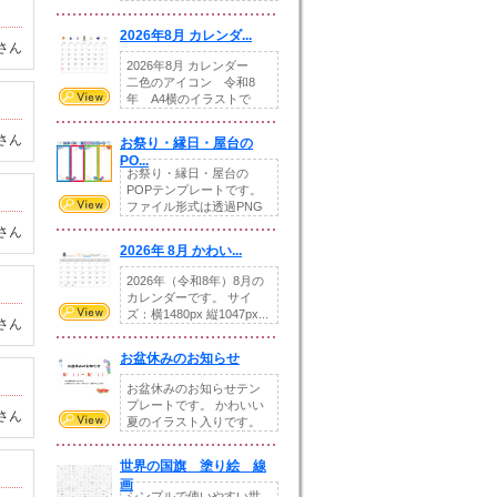
りの提...
2026年8月 カレンダ...
さん
2026年8月 カレンダー
二色のアイコン 令和8
年 A4横のイラストで
す。8月をテ...
さん
お祭り・縁日・屋台の
PO...
お祭り・縁日・屋台の
POPテンプレートです。
ファイル形式は透過PNG
です。---太め...
さん
2026年 8月 かわい...
2026年（令和8年）8月の
カレンダーです。 サイ
ズ：横1480px 縦1047px...
さん
お盆休みのお知らせ
お盆休みのお知らせテン
プレートです。 かわいい
さん
夏のイラスト入りです。
休業日の日付けを...
世界の国旗 塗り絵 線
画
シンプルで使いやすい世