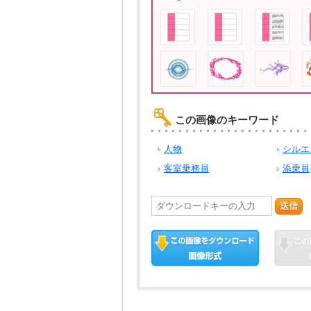
この画像のキーワード
人物
シルエ
客室乗務員
添乗員
送信