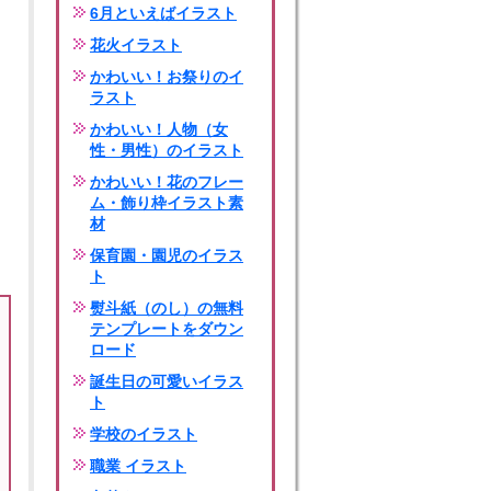
6月といえばイラスト
花火イラスト
かわいい！お祭りのイ
ラスト
かわいい！人物（女
性・男性）のイラスト
かわいい！花のフレー
ム・飾り枠イラスト素
材
保育園・園児のイラス
ト
熨斗紙（のし）の無料
テンプレートをダウン
ロード
誕生日の可愛いイラス
ト
学校のイラスト
職業 イラスト