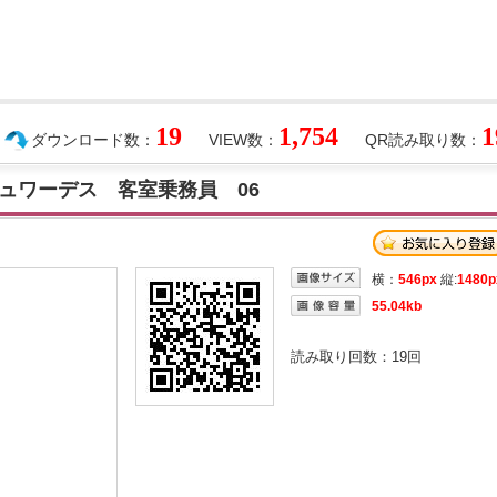
19
1,754
1
ダウンロード数：
VIEW数：
QR読み取り数：
ュワーデス 客室乗務員 06
横：
546px
縦:
1480p
55.04kb
読み取り回数：
19
回