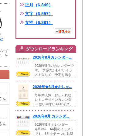
正月（6,849）
文字（6,557）
女性（6,381）
ぶ
ダウンロードランキング
ペンギ
て、そ
2026年8月カレンダー...
2026年8月のカレンダーで
す。 季節のかわいいイラ
スト入りで、予定を描き
込めるスペ...
2026年★8月★おしゃ...
毎年大人気！おしゃれな
さん
レトロデザインカレンダ
ー 使いやすいA4サイズ。
illust...
2026年8月 カレンダ...
さん
2026年8月 カレンダー
令和8年 A4横のイラスト
です。8月をテーマにお祭