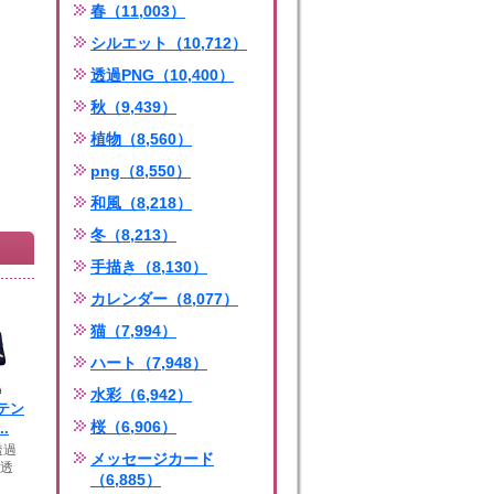
春（11,003）
シルエット（10,712）
透過PNG（10,400）
秋（9,439）
植物（8,560）
png（8,550）
和風（8,218）
冬（8,213）
手描き（8,130）
カレンダー（8,077）
猫（7,994）
ハート（7,948）
水彩（6,942）
テン
桜（6,906）
.
透過
メッセージカード
：透
（6,885）