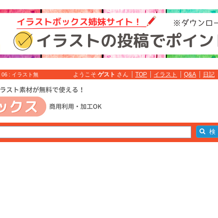
ようこそ
ゲスト
さん
TOP
イラスト
Q&A
日記
 : イラスト無