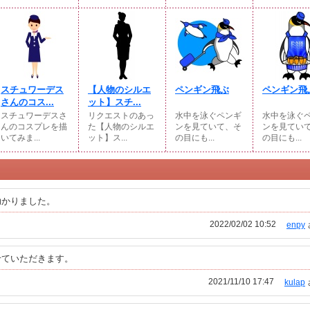
スチュワーデス
【人物のシルエ
ペンギン飛ぶ
ペンギン飛
さんのコス...
ット】スチ...
スチュワーデスさ
リクエストのあっ
水中を泳ぐペンギ
水中を泳ぐ
んのコスプレを描
た【人物のシルエ
ンを見ていて、そ
ンを見てい
いてみま...
ット】ス...
の目にも...
の目にも...
助かりました。
2022/02/02 10:52
enpy
せていただきます。
2021/11/10 17:47
kulap