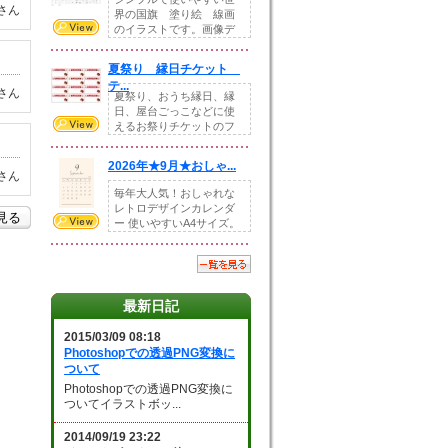
さん
界の国旗 塗り絵 線画
のイラストです。画像デ
ータとEPSデータ...
夏祭り 縁日チケット
テ...
さん
夏祭り、おうち縁日、縁
日、屋台ごっこなどに使
えるお祭りチケットのフ
ォーマットです。Z...
2026年★9月★おしゃ...
さん
毎年大人気！おしゃれな
レトロデザインカレンダ
を見る
ー 使いやすいA4サイズ。
illust...
最新日記
2015/03/09 08:18
Photoshopでの透過PNG変換に
ついて
Photoshopでの透過PNG変換に
ついてイラストボッ...
2014/09/19 23:22