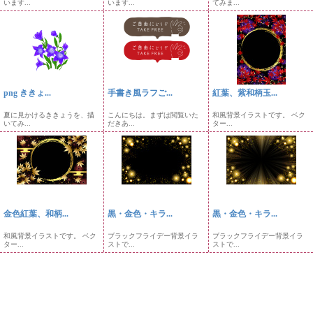
います...
います...
てみま...
png ききょ...
手書き風ラフご...
紅葉、紫和柄玉...
夏に見かけるききょうを、描
こんにちは。まずは閲覧いた
和風背景イラストです。 ベク
いてみ...
だきあ...
ター...
金色紅葉、和柄...
黒・金色・キラ...
黒・金色・キラ...
和風背景イラストです。 ベク
ブラックフライデー背景イラ
ブラックフライデー背景イラ
ター...
ストで...
ストで...