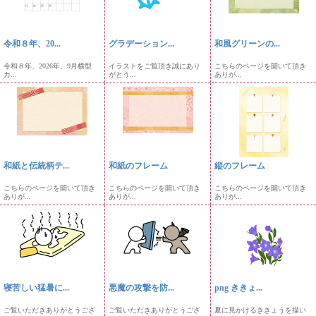
令和８年、20...
グラデーション...
和風グリーンの...
令和８年、2026年、9月横型
イラストをご覧頂き誠にあり
こちらのページを開いて頂き
カ...
がとう...
ありが...
和紙と伝統柄テ...
和紙のフレーム
縦のフレーム
こちらのページを開いて頂き
こちらのページを開いて頂き
こちらのページを開いて頂き
ありが...
ありが...
ありが...
寝苦しい猛暑に...
悪魔の攻撃を防...
png ききょ...
ご覧いただきありがとうござ
ご覧いただきありがとうござ
夏に見かけるききょうを描い