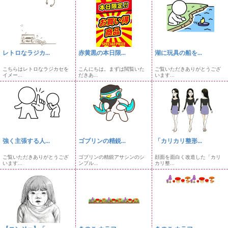
レトロなラジカ...
赤黄黒の本日限...
湖に玩具の船を...
こちらはレトロなラジカセを
こんにちは。まずは閲覧いた
ご覧いただきありがとうござ
イメー...
だきあ...
います...
強く主張する人...
ゴブリンの精鋭...
「カリカリ整形...
ご覧いただきありがとうござ
ゴブリンの精鋭アサシンのシ
顔面を面白く改造した「カリ
います...
ンプル...
カリ整...