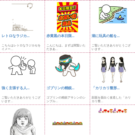
レトロなラジカ...
赤黄黒の本日限...
湖に玩具の船を...
こちらはレトロなラジカセを
こんにちは。まずは閲覧いた
ご覧いただきありがとうござ
イメー...
だきあ...
います...
強く主張する人...
ゴブリンの精鋭...
「カリカリ整形...
ご覧いただきありがとうござ
ゴブリンの精鋭アサシンのシ
顔面を面白く改造した「カリ
います...
ンプル...
カリ整...