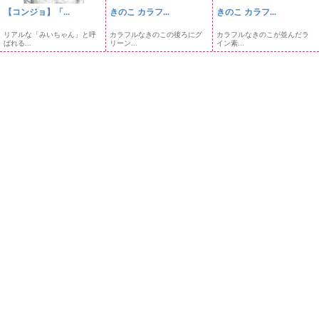
【コンジョ】「...
きのこ カラフ...
きのこ カラフ...
リアルな「みいちゃん」と呼
カラフルなきのこの後ろにグ
カラフルなきのこが並んだラ
ばれる...
リーン...
イン素...