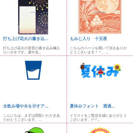
打ち上げ花火の書き込...
もみじ入り 十五夜
打ち上げ花火の背景の書き込み欄入
こちらのページを開いて頂きありが
りハガキです。暑中見...
とうございます＾＾。...
水飲み場や水を示すア...
夏休みフォント 透過...
こんにちは。まずは閲覧いただきあ
イラストをご覧頂き誠にありがとう
りがとうございます。...
ございます。(^-^...