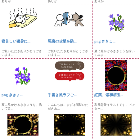
ありが...
ありが...
ありが...
寝苦しい猛暑に...
悪魔の攻撃を防...
png ききょ...
ご覧いただきありがとうござ
ご覧いただきありがとうござ
夏に見かけるききょうを描い
います...
います...
てみま...
png ききょ...
手書き風ラフご...
紅葉、紫和柄玉...
夏に見かけるききょうを、描
こんにちは。まずは閲覧いた
和風背景イラストです。 ベク
いてみ...
だきあ...
ター...