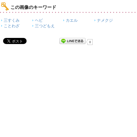
この画像のキーワード
三すくみ
ヘビ
カエル
ナメクジ
ことわざ
三つどもえ
0