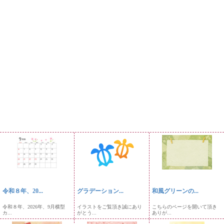
令和８年、20...
グラデーション...
和風グリーンの...
令和８年、2026年、9月横型
イラストをご覧頂き誠にあり
こちらのページを開いて頂き
カ...
がとう...
ありが...