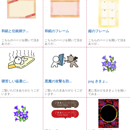
和紙と伝統柄テ...
和紙のフレーム
縦のフレーム
こちらのページを開いて頂き
こちらのページを開いて頂き
こちらのページを開いて頂き
ありが...
ありが...
ありが...
寝苦しい猛暑に...
悪魔の攻撃を防...
png ききょ...
ご覧いただきありがとうござ
ご覧いただきありがとうござ
夏に見かけるききょうを描い
います...
います...
てみま...