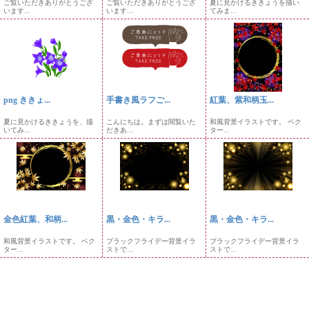
ご覧いただきありがとうござ
ご覧いただきありがとうござ
夏に見かけるききょうを描い
います...
います...
てみま...
png ききょ...
手書き風ラフご...
紅葉、紫和柄玉...
夏に見かけるききょうを、描
こんにちは。まずは閲覧いた
和風背景イラストです。 ベク
いてみ...
だきあ...
ター...
金色紅葉、和柄...
黒・金色・キラ...
黒・金色・キラ...
和風背景イラストです。 ベク
ブラックフライデー背景イラ
ブラックフライデー背景イラ
ター...
ストで...
ストで...