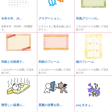
令和８年、20...
グラデーション...
和風グリーンの...
令和８年、2026年、9月横型
イラストをご覧頂き誠にあり
こちらのページを開いて頂き
カ...
がとう...
ありが...
和紙と伝統柄テ...
和紙のフレーム
縦のフレーム
こちらのページを開いて頂き
こちらのページを開いて頂き
こちらのページを開いて頂き
ありが...
ありが...
ありが...
寝苦しい猛暑に...
悪魔の攻撃を防...
png ききょ...