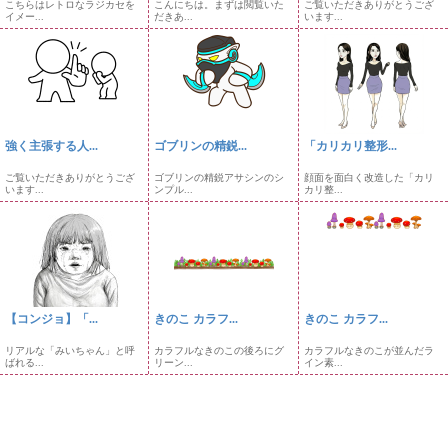
こちらはレトロなラジカセを
こんにちは。まずは閲覧いた
ご覧いただきありがとうござ
イメー...
だきあ...
います...
強く主張する人...
ゴブリンの精鋭...
「カリカリ整形...
ご覧いただきありがとうござ
ゴブリンの精鋭アサシンのシ
顔面を面白く改造した「カリ
います...
ンプル...
カリ整...
【コンジョ】「...
きのこ カラフ...
きのこ カラフ...
リアルな「みいちゃん」と呼
カラフルなきのこの後ろにグ
カラフルなきのこが並んだラ
ばれる...
リーン...
イン素...