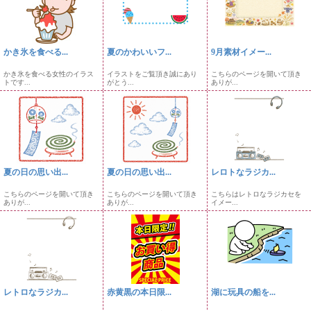
かき氷を食べる...
夏のかわいいフ...
9月素材イメー...
かき氷を食べる女性のイラス
イラストをご覧頂き誠にあり
こちらのページを開いて頂き
トです...
がとう...
ありが...
夏の日の思い出...
夏の日の思い出...
レロトなラジカ...
こちらのページを開いて頂き
こちらのページを開いて頂き
こちらはレトロなラジカセを
ありが...
ありが...
イメー...
レトロなラジカ...
赤黄黒の本日限...
湖に玩具の船を...