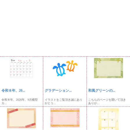
令和８年、20...
グラデーション...
和風グリーンの...
令和８年、2026年、9月横型
イラストをご覧頂き誠にあり
こちらのページを開いて頂き
カ...
がとう...
ありが...