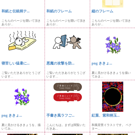
和紙と伝統柄テ...
和紙のフレーム
縦のフレーム
こちらのページを開いて頂き
こちらのページを開いて頂き
こちらのページを開いて頂き
ありが...
ありが...
ありが...
寝苦しい猛暑に...
悪魔の攻撃を防...
png ききょ...
ご覧いただきありがとうござ
ご覧いただきありがとうござ
夏に見かけるききょうを描い
います...
います...
てみま...
png ききょ...
手書き風ラフご...
紅葉、紫和柄玉...
夏に見かけるききょうを、描
こんにちは。まずは閲覧いた
和風背景イラストです。 ベク
いてみ...
だきあ...
ター...