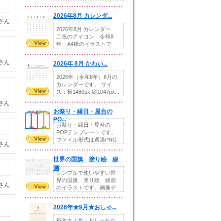
りの提...
2026年8月 カレンダ...
さん
2026年8月 カレンダー
二色のアイコン 令和8
年 A4横のイラストで
す。8月をテ...
さん
2026年 8月 かわい...
2026年（令和8年）8月の
カレンダーです。 サイ
ズ：横1480px 縦1047px...
さん
お祭り・縁日・屋台の
PO...
お祭り・縁日・屋台の
POPテンプレートです。
ファイル形式は透過PNG
さん
です。---太め...
世界の国旗 塗り絵 線
画
シンプルで使いやすい世
界の国旗 塗り絵 線画
さん
のイラストです。画像デ
ータとEPSデータ...
2026年★9月★おしゃ...
毎年大人気！おしゃれな