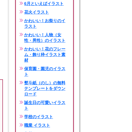
6月といえばイラスト
花火イラスト
かわいい！お祭りのイ
ラスト
かわいい！人物（女
性・男性）のイラスト
かわいい！花のフレー
ム・飾り枠イラスト素
材
保育園・園児のイラス
ト
熨斗紙（のし）の無料
テンプレートをダウン
ロード
誕生日の可愛いイラス
ト
学校のイラスト
職業 イラスト