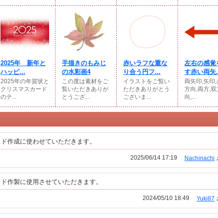
2025年 新年と
手描きのもみじ
赤いラフな重な
左右の感覚
ハッピ...
の水彩画4
り合う円フ...
す赤い両矢..
2025年の年賀状と
この度は素材をご
イラストをご覧い
両矢印,矢印,
クリスマスカード
覧いただきありが
ただきありがとう
方向,両方,双
のテ...
とうござ...
ございま...
向,...
イド作成に使わせていただきます。
2025/06/14 17:19
Nachinachi
イド作製に使用させていただきます。
2024/05/10 18:49
Yuki87