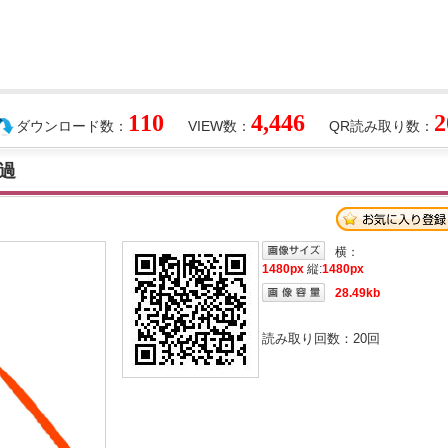
110
4,446
2
ダウンロード数：
VIEW数：
QR読み取り数：
過
横：
1480px
縦:
1480px
28.49kb
読み取り回数：
20
回