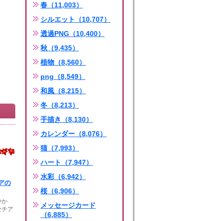
春（11,003）
シルエット（10,707）
透過PNG（10,400）
秋（9,435）
植物（8,560）
png（8,549）
和風（8,215）
冬（8,213）
手描き（8,130）
カレンダー（8,076）
猫（7,993）
ハート（7,947）
水彩（6,942）
アの
桜（6,906）
やか
メッセージカード
セチア
（6,885）