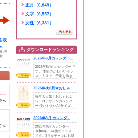
正月（6,849）
文字（6,557）
女性（6,381）
を表
.
ダウンロードランキング
赤,両
方
2026年8月カレンダー...
2026年8月のカレンダーで
す。 季節のかわいいイラ
スト入りで、予定を描き
込めるスペ...
2026年★8月★おしゃ...
毎年大人気！おしゃれな
さん
レトロデザインカレンダ
ー 使いやすいA4サイズ。
illust...
2026年8月 カレンダ...
さん
2026年8月 カレンダー
令和8年 A4横のイラスト
です。8月をテーマにお祭