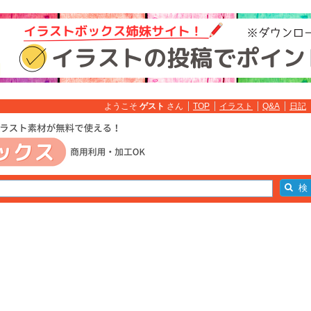
ようこそ
ゲスト
さん
TOP
イラスト
Q&A
日記