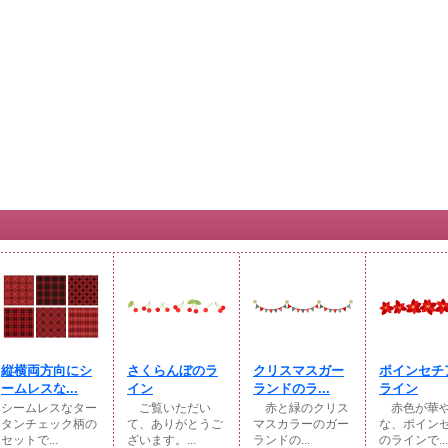
縦横両方向にシ
さくらんぼのラ
クリスマスガー
ポインセチ
ームレスな...
イン
ランドのラ...
ライン
シームレスなター
ご覧いただい
赤と緑のクリス
赤色が華
タンチェック柄の
て、ありがとうご
マスカラーのガー
な、ポイン
セットで...
ざいます。...
ランドの...
のラインで...