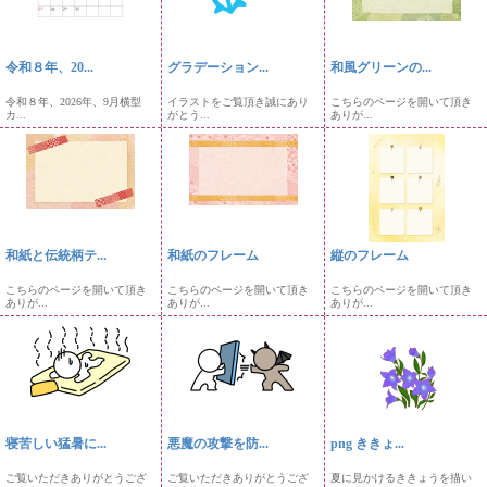
令和８年、20...
グラデーション...
和風グリーンの...
令和８年、2026年、9月横型
イラストをご覧頂き誠にあり
こちらのページを開いて頂き
カ...
がとう...
ありが...
和紙と伝統柄テ...
和紙のフレーム
縦のフレーム
こちらのページを開いて頂き
こちらのページを開いて頂き
こちらのページを開いて頂き
ありが...
ありが...
ありが...
寝苦しい猛暑に...
悪魔の攻撃を防...
png ききょ...
ご覧いただきありがとうござ
ご覧いただきありがとうござ
夏に見かけるききょうを描い