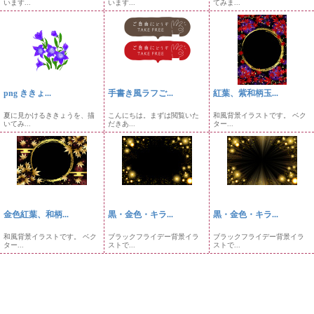
います...
います...
てみま...
png ききょ...
手書き風ラフご...
紅葉、紫和柄玉...
夏に見かけるききょうを、描
こんにちは。まずは閲覧いた
和風背景イラストです。 ベク
いてみ...
だきあ...
ター...
金色紅葉、和柄...
黒・金色・キラ...
黒・金色・キラ...
和風背景イラストです。 ベク
ブラックフライデー背景イラ
ブラックフライデー背景イラ
ター...
ストで...
ストで...