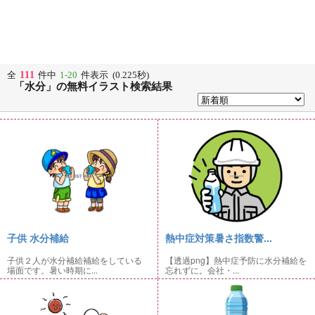
111
全
件中
1-20
件表示 (0.225秒)
「水分」の無料イラスト検索結果
子供 水分補給
熱中症対策暑さ指数警...
子供２人が水分補給補給をしている
【透過png】熱中症予防に水分補給を
場面です。暑い時期に...
忘れずに。会社・...