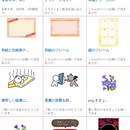
令和８年、20...
グラデーション...
和風グリーンの...
令和８年、2026年、9月横型
イラストをご覧頂き誠にあり
こちらのページを開いて頂き
カ...
がとう...
ありが...
和紙と伝統柄テ...
和紙のフレーム
縦のフレーム
こちらのページを開いて頂き
こちらのページを開いて頂き
こちらのページを開いて頂き
ありが...
ありが...
ありが...
寝苦しい猛暑に...
悪魔の攻撃を防...
png ききょ...
ご覧いただきありがとうござ
ご覧いただきありがとうござ
夏に見かけるききょうを描い
います...
います...
てみま...