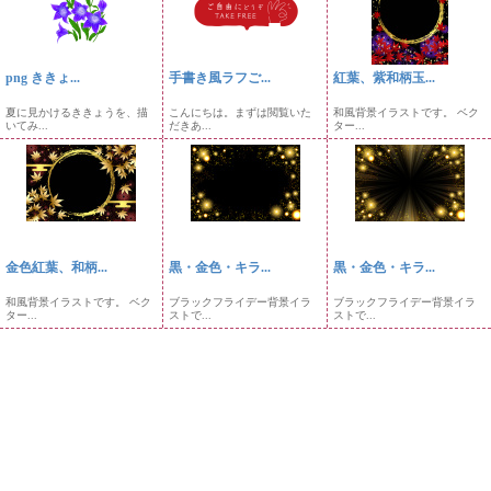
png ききょ...
手書き風ラフご...
紅葉、紫和柄玉...
夏に見かけるききょうを、描
こんにちは。まずは閲覧いた
和風背景イラストです。 ベク
いてみ...
だきあ...
ター...
金色紅葉、和柄...
黒・金色・キラ...
黒・金色・キラ...
和風背景イラストです。 ベク
ブラックフライデー背景イラ
ブラックフライデー背景イラ
ター...
ストで...
ストで...